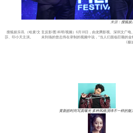
来源：
搜狐娱
搜狐娱乐讯 （哈麦/文 玄反影/图 科明/视频）6月18日，由龙腾影视、深圳
莎、印小天主演。 未到场的曾志伟在录制的视频中说，“当人们面临巨额的金钱
《极
黄新皓时尚写真曝光 多种风格演绎不一样的魅