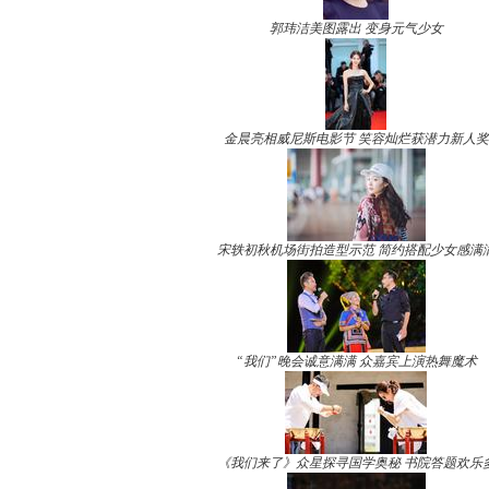
郭玮洁美图露出 变身元气少女
金晨亮相威尼斯电影节 笑容灿烂获潜力新人奖
宋轶初秋机场街拍造型示范 简约搭配少女感满
“我们”晚会诚意满满 众嘉宾上演热舞魔术
《我们来了》众星探寻国学奥秘 书院答题欢乐