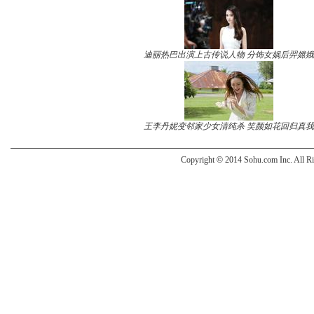
迪丽热巴出演上古传说人物 分饰女娲后羿嫦娥
王李丹妮变邻家少女清纯杀 笑颜如花回归真我
Copyright
©
2014 Sohu.com Inc. All