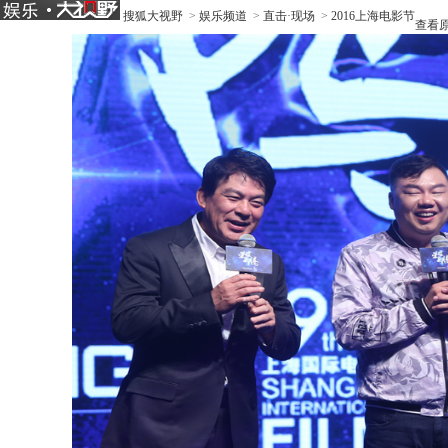
搜狐大视野
>
娱乐频道
>
直击·现场
>
2016上海电影节
查看