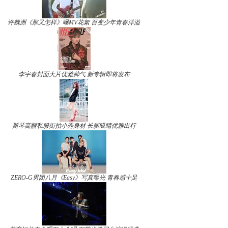
许魏洲《那又怎样》曝MV花絮 百变少年青春洋溢
李宇春封面大片优雅帅气 新专辑即将发布
斯琴高丽私服街拍小秀身材 长腿吸睛优雅出行
ZERO-G男团八月《Easy》写真曝光 青春感十足