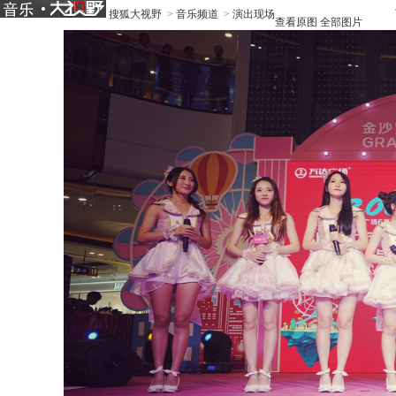
搜狐大视野
>
音乐频道
>
演出现场
查看原图
全部图片