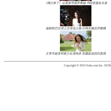
《我们来了》众星探寻国学奥秘 书院答题欢乐多
迪丽热巴出演上古传说人物 分饰女娲后羿嫦娥
王李丹妮变邻家少女清纯杀 笑颜如花回归真我
Copyright
©
2014 Sohu.com Inc. All