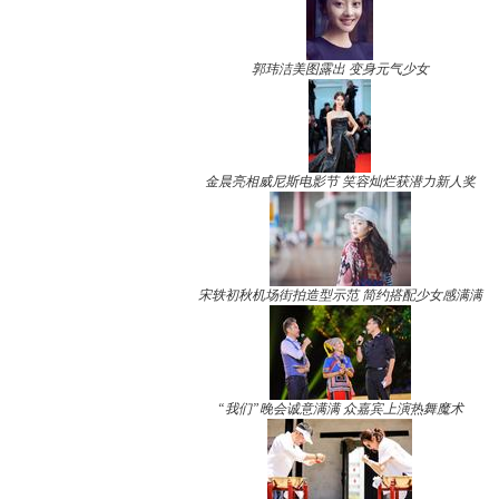
郭玮洁美图露出 变身元气少女
金晨亮相威尼斯电影节 笑容灿烂获潜力新人奖
宋轶初秋机场街拍造型示范 简约搭配少女感满满
“我们”晚会诚意满满 众嘉宾上演热舞魔术