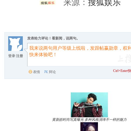
来源：
搜狐娱乐
责
发表给力评论！看新闻，说两句。
登录
/
注册
Ctrl+Ent
表情
辩论
黄新皓时尚写真曝光 多种风格演绎不一样的魅力