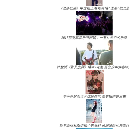
《谋杀歌谣》中文版上海将演 曝“谋杀”概念
2017混凝草音乐节回顾：一整片天空的乐章
许魏洲《那又怎样》曝MV花絮 百变少年青春洋
李宇春封面大片优雅帅气 新专辑即将发布
斯琴高丽私服街拍小秀身材 长腿吸睛优雅出