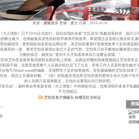
来源：
搜狐音乐
责编：董文
日期：2014-10-24
《大人情歌》已于10/16正式发行，回归自我的全新“艾氏音乐”风貌深受好评，唱片
放的舞台魅力，也将她最具灵性的好歌声淋漓尽致发挥。希望透过这首歌让观众听见属
拍摄指导，更和国际知名彩妆品牌合作，為艾怡良量身打造视觉效果十足的湛蓝眼
怡良最坏的一面，要求艾怡良展现出架式十足的气势，艾怡良只好不断地在脑海里幻想
王般的姿态，她笑说:“直到今天才知道原来自己这麼会卖骚。”
排艾怡良直接穿着高跟鞋在跑步机上奔跑，边跑边对嘴的高难度挑战让艾怡良吃足
鞋鞋跟不稳，没留意速度整个人从跑步机往后飞了出去，所幸工作人员及时接住她才
气与band sound的编曲，呈现野性十足的放客曲风，宣告最疯癲的艾怡良回来
rty狂欢，唱完之后通体舒畅。”《坏》的歌曲意境也和艾怡良面对爱情主动大方的个性
的人别再只是眉来眼去，主动出击展现出自己的坏吧。”
办“光荣音乐会”，届时将会带来新专辑《大人情歌》中的精彩作品，也将演唱许多拿手私
千万别错过。
艾怡良发片撞破头 自嘲见红当转运
荐