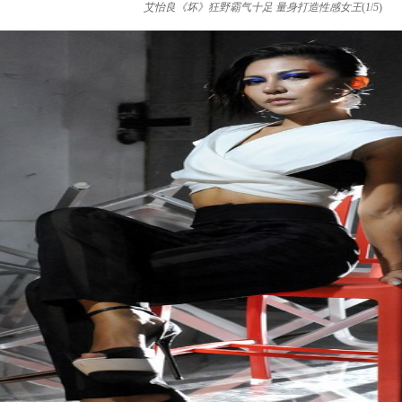
艾怡良《坏》狂野霸气十足 量身打造性感女王
(
1
/
5
)