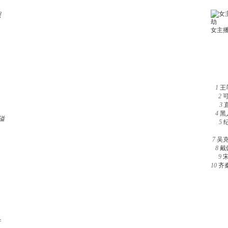
照
1
王
2
3
4
黑
溢
5
7
吴
8
戴
9
10
齐
行