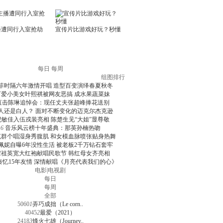
每日
每周
组图排行
菲时隔六年激情开唱 造型百变演绎春夏秋冬
可爱小美女叶熙祺被网友恶搞 成水果蔬菜妹
直击陈琳追悼会：现任丈夫张超峰捧花送别
人还是白人？ 面对不断变化的迈克尔杰克逊
纪敏佳入伍戎装亮相 陈楚生见“大姐”显尊敬
6
音乐风云榜十年盛典：那英孙楠热吻
克群个唱湿身秀腹肌 和女模血脉喷张贴身热舞
佩妮自曝6年没性生活 被老板2千万钻石套牢
宋祖英宽大红袍献唱民歌节 韩红母女齐亮相
秦忆15年友情 深情献唱《月亮代表我们的心》
电影
|
电视剧
每日
每周
全部
5060
1
弄巧成拙（Le corn..
4045
2
最爱（2021）
2418
3
烽火七雄（Journey..