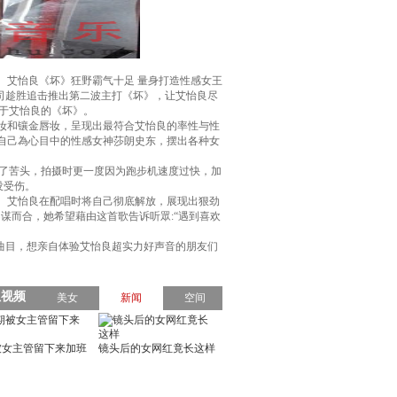
艾怡良《坏》狂野霸气十足 量身打造性感女王
公司趁胜追击推出第二波主打《坏》，让艾怡良尽
于艾怡良的《坏》。
妆和镶金唇妆，呈现出最符合艾怡良的率性与性
自己為心目中的性感女神莎朗史东，摆出各种女
了苦头，拍摄时更一度因为跑步机速度过快，加
没受伤。
了。艾怡良在配唱时将自己彻底解放，展现出狠劲
不谋而合，她希望藉由这首歌告诉听眾:“遇到喜欢
藏曲目，想亲自体验艾怡良超实力好声音的朋友们