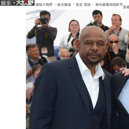
搜狐大视野
>
娱乐频道
>
直击·现场
>
第66届戛纳电影节
查