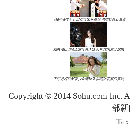
《我们来了》众星探寻国学奥秘 书院答题欢乐多
迪丽热巴出演上古传说人物 分饰女娲后羿嫦娥
王李丹妮变邻家少女清纯杀 笑颜如花回归真我
©
Copyright
2014 Sohu.com Inc. 
部新
Text