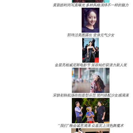
黄新皓时尚写真曝光 多种风格演绎不一样的魅力
郭玮洁美图露出 变身元气少女
金晨亮相威尼斯电影节 笑容灿烂获潜力新人奖
宋轶初秋机场街拍造型示范 简约搭配少女感满满
“我们”晚会诚意满满 众嘉宾上演热舞魔术