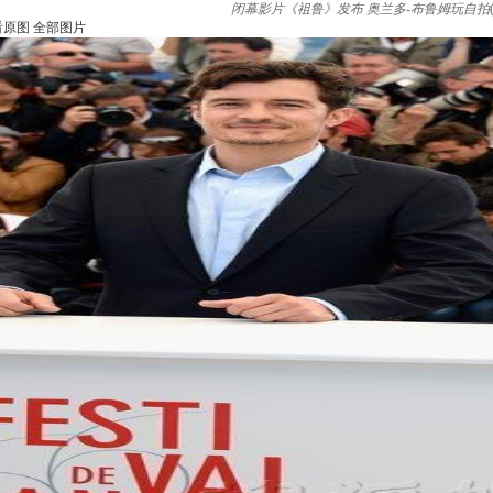
闭幕影片《祖鲁》发布 奥兰多-布鲁姆玩自拍
看原图
全部图片