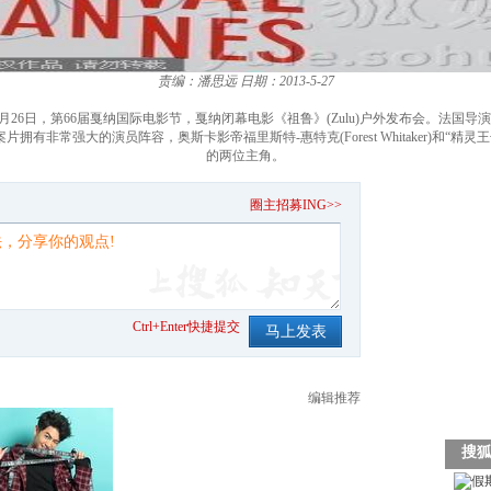
责编：潘思远
日期：2013-5-27
26日，第66届戛纳国际电影节，戛纳闭幕电影《祖鲁》(Zulu)户外发布会。法国导演吉勒莫-塞勒
常强大的演员阵容，奥斯卡影帝福里斯特-惠特克(Forest Whitaker)和“精灵王子”奥
的两位主角。
。
圈主招募ING>>
Ctrl+Enter快捷提交
编辑推荐