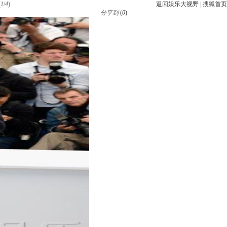
(
1
/
4
)
返回娱乐大视野
|
搜狐首页
分享到
(
0
)