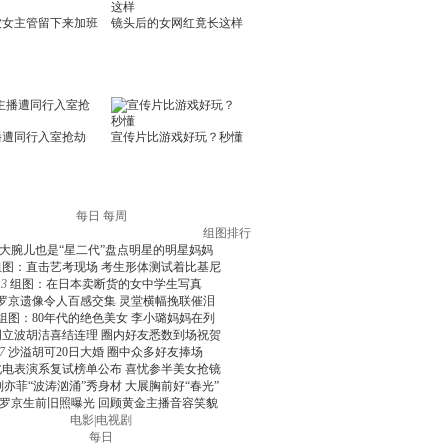
每日
每周
组图排行
大腕儿也是“星二代”盘点明星的明星妈妈
组图：直击艺考现场 考生形体测试着比基尼
3
组图：在日本卖断货的女中学生写真
罗京遗像令人百感交集 灵堂横幅挽联催泪
组图：80年代的绝色美女 李小璐妈妈在列
周立波胡洁喜结连理 圈内好友悉数到场祝贺
7
沙溢胡可20日大婚 圈中众多好友捧场
北电表演系复试榜单公布 喜忧参半美女抢镜
刘亦菲“波涛汹涌”秀身材 大展胸前好“春光”
罗京生前旧照曝光 回顾黄金主播音容笑貌
电影
|
电视剧
每日