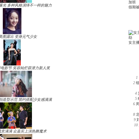
曝光 多种风格演绎不一样的魅力
美图露出 变身元气少女
电影节 笑容灿烂获潜力新人奖
1
2
4
5
拍造型示范 简约搭配少女感满满
6
8
9
10
诚意满满 众嘉宾上演热舞魔术