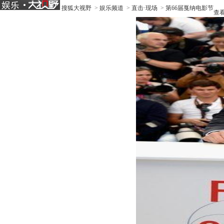
搜狐大视野
>
娱乐频道
>
直击·现场
>
第66届戛纳电影节
查