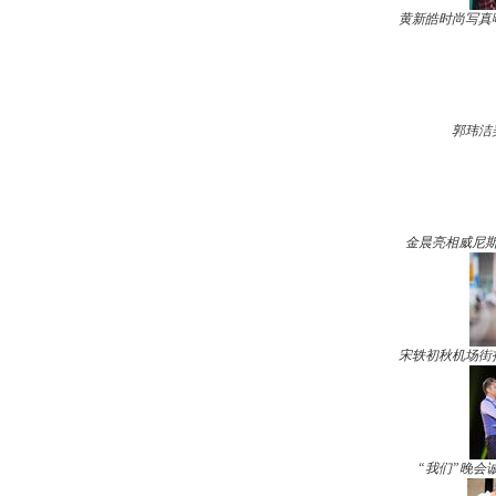
黄新皓时尚写真
郭玮洁
金晨亮相威尼斯
宋轶初秋机场街
“我们”晚会