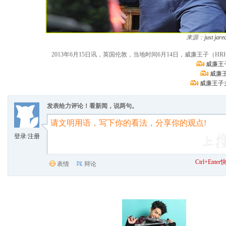
来源：
just jare
2013年6月15日讯，英国伦敦，当地时间6月14日，威廉王子（HRH Prince 
威廉王
威廉
威廉王子
发表给力评论！看新闻，说两句。
登录
/
注册
Ctrl+Ent
表情
辩论