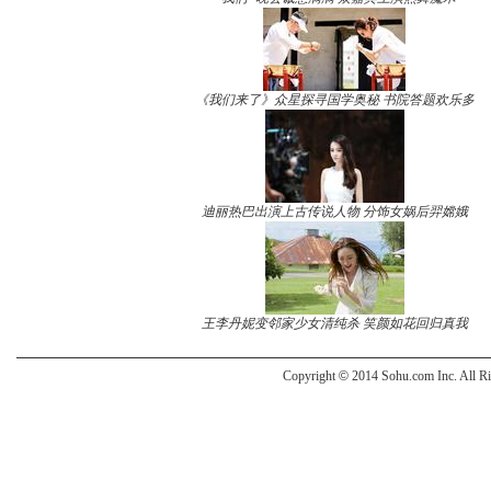
《我们来了》众星探寻国学奥秘 书院答题欢乐多
迪丽热巴出演上古传说人物 分饰女娲后羿嫦娥
王李丹妮变邻家少女清纯杀 笑颜如花回归真我
Copyright
©
2014 Sohu.com Inc. All