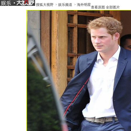
搜狐大视野
>
娱乐频道
>
海外明星
查看原图
全部图片