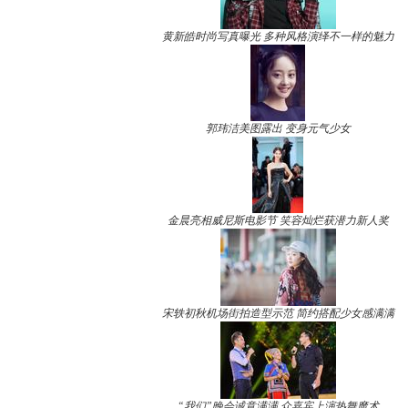
黄新皓时尚写真曝光 多种风格演绎不一样的魅力
郭玮洁美图露出 变身元气少女
金晨亮相威尼斯电影节 笑容灿烂获潜力新人奖
宋轶初秋机场街拍造型示范 简约搭配少女感满满
“我们”晚会诚意满满 众嘉宾上演热舞魔术