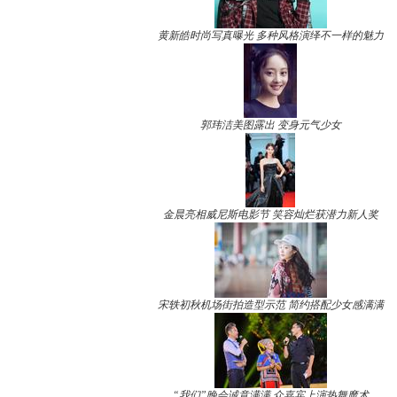
黄新皓时尚写真曝光 多种风格演绎不一样的魅力
郭玮洁美图露出 变身元气少女
金晨亮相威尼斯电影节 笑容灿烂获潜力新人奖
宋轶初秋机场街拍造型示范 简约搭配少女感满满
“我们”晚会诚意满满 众嘉宾上演热舞魔术