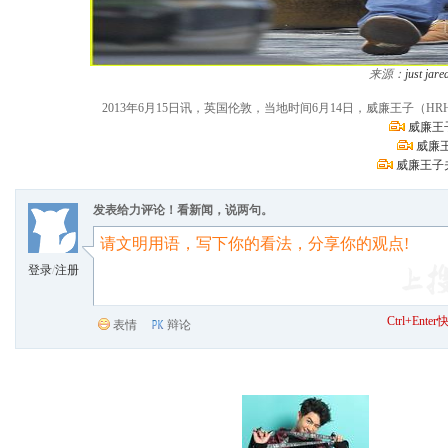
来源：
just jare
2013年6月15日讯，英国伦敦，当地时间6月14日，威廉王子（HRH Prince 
威廉王
威廉
威廉王子
发表给力评论！看新闻，说两句。
登录
/
注册
Ctrl+Ent
表情
辩论