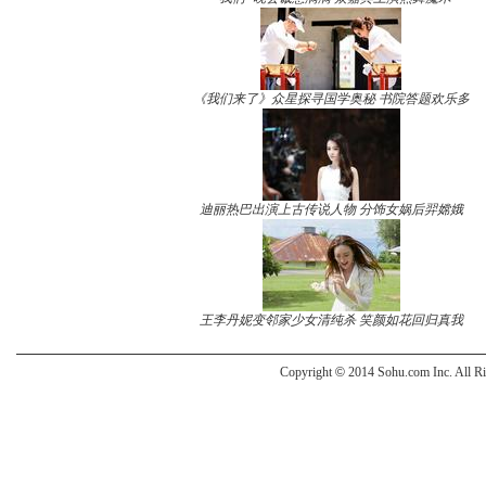
《我们来了》众星探寻国学奥秘 书院答题欢乐多
迪丽热巴出演上古传说人物 分饰女娲后羿嫦娥
王李丹妮变邻家少女清纯杀 笑颜如花回归真我
Copyright
©
2014 Sohu.com Inc. All