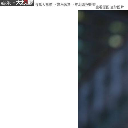
搜狐大视野
>
娱乐频道
>
电影海报剧照
查看原图
全部图片