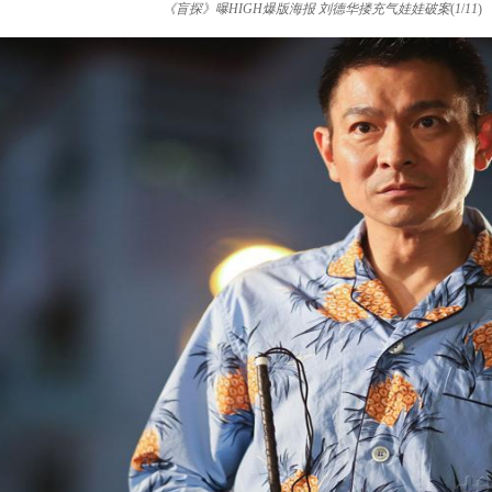
《盲探》曝HIGH爆版海报 刘德华搂充气娃娃破案
(
1
/
11
)