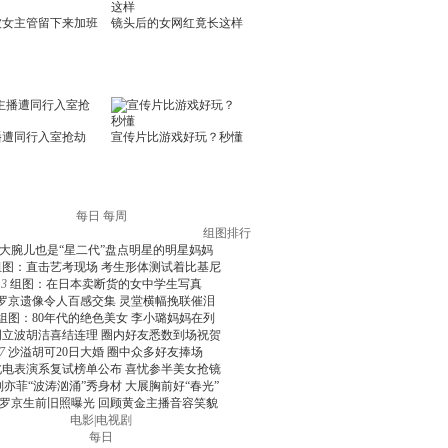
每日
每周
组图排行
大腕儿也是“星二代”盘点明星的明星妈妈
组图：直击艺考现场 考生形体测试着比基尼
3
组图：在日本卖断货的女中学生写真
罗京遗像令人百感交集 灵堂横幅挽联催泪
组图：80年代的绝色美女 李小璐妈妈在列
周立波胡洁喜结连理 圈内好友悉数到场祝贺
7
沙溢胡可20日大婚 圈中众多好友捧场
北电表演系复试榜单公布 喜忧参半美女抢镜
刘亦菲“波涛汹涌”秀身材 大展胸前好“春光”
罗京生前旧照曝光 回顾黄金主播音容笑貌
电影
|
电视剧
每日