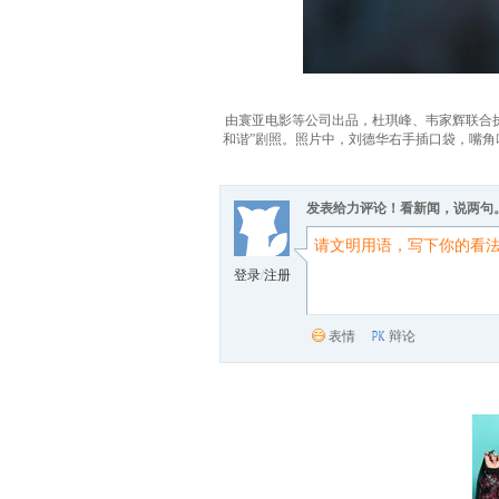
由寰亚电影等公司出品，杜琪峰、韦家辉联合执
和谐”剧照。照片中，刘德华右手插口袋，嘴角叼
发表给力评论！看新闻，说两句
登录
/
注册
表情
辩论