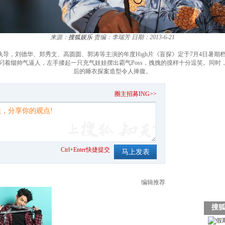
来源：
搜狐娱乐
责编：李瑞芳
日期：2013-6-21
导，刘德华、郑秀文、高圆圆、郭涛等主演的年度High片《盲探》定于7月4日暑期
着烟帅气逼人，左手搂起一只充气娃娃摆出霸气Poss，拽拽的摸样十分逗笑。同时，
后的睡衣探案造型令人捧腹。
。
圈主招募ING>>
Ctrl+Enter快捷提交
编辑推荐