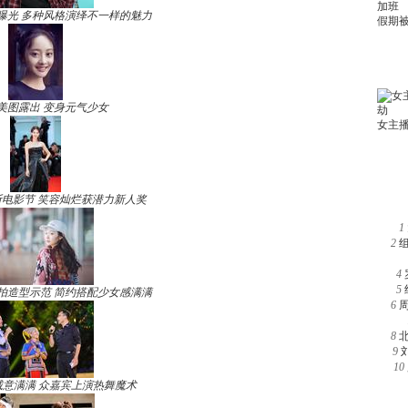
曝光 多种风格演绎不一样的魅力
美图露出 变身元气少女
电影节 笑容灿烂获潜力新人奖
1
2
4
5
拍造型示范 简约搭配少女感满满
6
8
9
10
诚意满满 众嘉宾上演热舞魔术