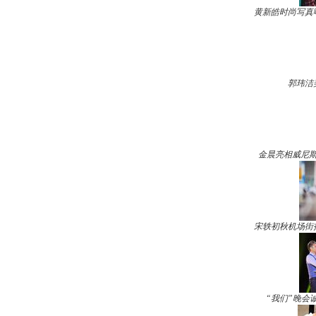
黄新皓时尚写真
郭玮洁
金晨亮相威尼斯
宋轶初秋机场街
“我们”晚会