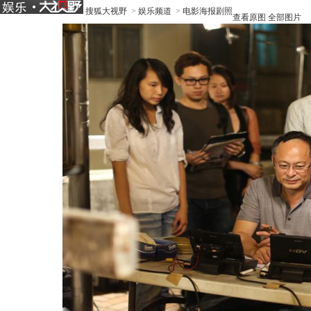
搜狐大视野
>
娱乐频道
>
电影海报剧照
查看原图
全部图片