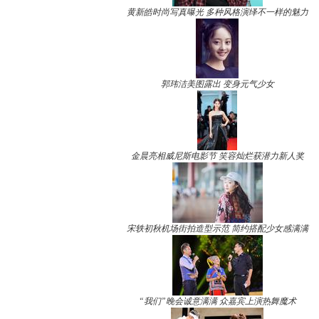
黄新皓时尚写真曝光 多种风格演绎不一样的魅力
郭玮洁美图露出 变身元气少女
金晨亮相威尼斯电影节 笑容灿烂获潜力新人奖
宋轶初秋机场街拍造型示范 简约搭配少女感满满
“我们”晚会诚意满满 众嘉宾上演热舞魔术