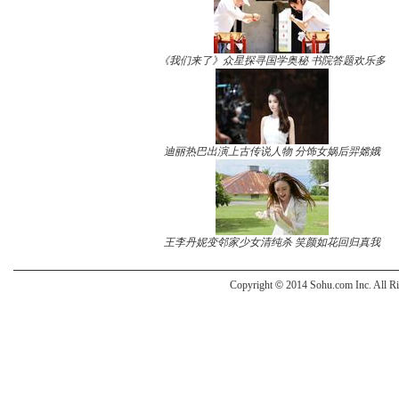
《我们来了》众星探寻国学奥秘 书院答题欢乐多
迪丽热巴出演上古传说人物 分饰女娲后羿嫦娥
王李丹妮变邻家少女清纯杀 笑颜如花回归真我
Copyright
©
2014 Sohu.com Inc. All