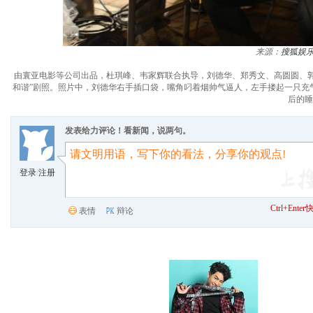
来源：
搜狐娱
由寰亚电影等公司出品，杜琪峰、韦家辉联合执导，刘德华、郑秀文、高圆圆、郭涛
和谐”剧照。照片中，刘德华右手插口袋，嘴角叼着烟帅气逼人，左手搂起一只充气娃
后的睡
发表给力评论！看新闻，说两句。
登录
/
注册
Ctrl+Ent
表情
辩论