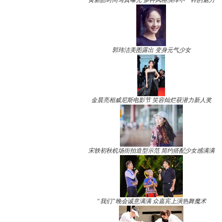
黄新皓时尚写真曝光 多种风格演绎不一样的魅力
郭玮洁美图露出 变身元气少女
金晨亮相威尼斯电影节 笑容灿烂获潜力新人奖
宋轶初秋机场街拍造型示范 简约搭配少女感满满
“我们”晚会诚意满满 众嘉宾上演热舞魔术