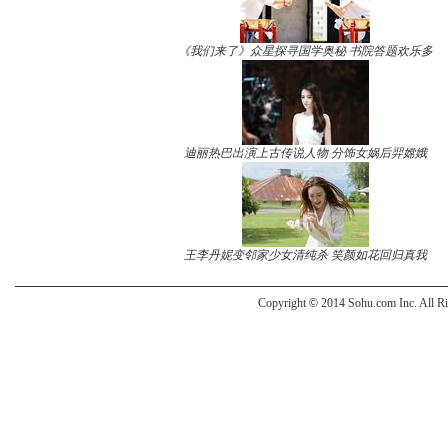
《我们来了》众星探寻国学奥秘 书院答题欢乐多
迪丽热巴出演上古传说人物 分饰女娲后羿嫦娥
王李丹妮变邻家少女清纯杀 笑颜如花回归真我
Copyright
©
2014 Sohu.com Inc. All