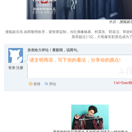
来源：
搜狐娱
搜狐娱乐讯 由郭敬明执导，柴智屏监制，当红偶像杨幂、柯震东、郭采洁、郭碧
票房超过2.5亿，片尾爆笑彩蛋也成
发表给力评论！看新闻，说两句。
登录
/
注册
Ctrl+Ent
表情
辩论