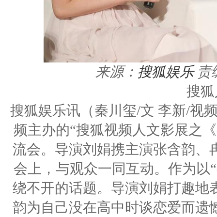
来源：
搜狐娱乐
责编
搜狐
搜狐娱乐讯（秦川玺/文 李新/视
频主办的“搜狐视频人文影展之《
流会。导演刘娟携主演张含韵、
会上，与观众一同互动。作为以“
绕不开的话题。导演刘娟打趣地
韵为自己没在高中时谈恋爱而遗