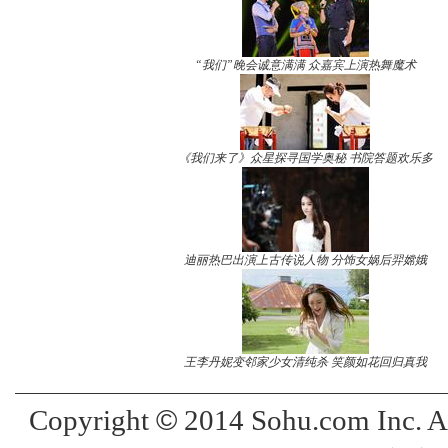
“我们”晚会诚意满满 众嘉宾上演热舞魔术
《我们来了》众星探寻国学奥秘 书院答题欢乐多
迪丽热巴出演上古传说人物 分饰女娲后羿嫦娥
王李丹妮变邻家少女清纯杀 笑颜如花回归真我
©
Copyright
2014 Sohu.com Inc. 