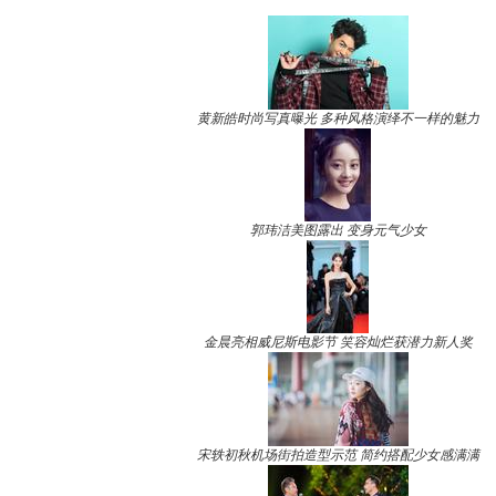
黄新皓时尚写真曝光 多种风格演绎不一样的魅力
郭玮洁美图露出 变身元气少女
金晨亮相威尼斯电影节 笑容灿烂获潜力新人奖
宋轶初秋机场街拍造型示范 简约搭配少女感满满