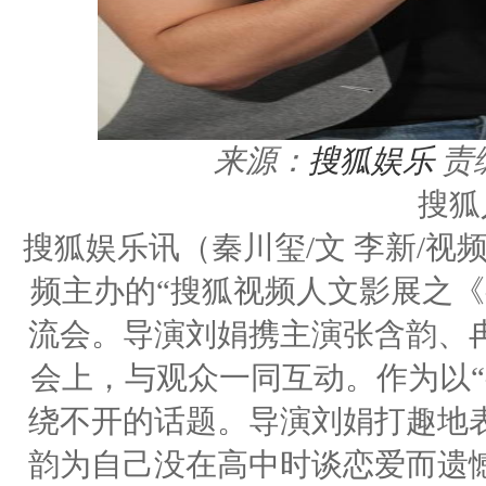
来源：
搜狐娱乐
责编
搜狐
搜狐娱乐讯（秦川玺/文 李新/视
频主办的“搜狐视频人文影展之《
流会。导演刘娟携主演张含韵、
会上，与观众一同互动。作为以“
绕不开的话题。导演刘娟打趣地
韵为自己没在高中时谈恋爱而遗