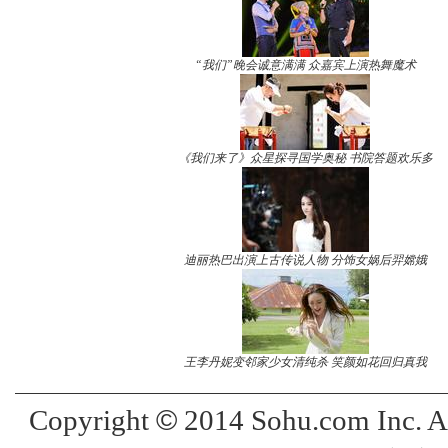
“我们”晚会诚意满满 众嘉宾上演热舞魔术
《我们来了》众星探寻国学奥秘 书院答题欢乐多
迪丽热巴出演上古传说人物 分饰女娲后羿嫦娥
王李丹妮变邻家少女清纯杀 笑颜如花回归真我
©
Copyright
2014 Sohu.com Inc. 