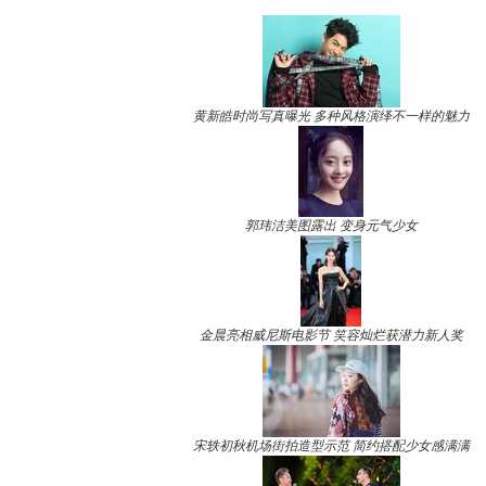
黄新皓时尚写真曝光 多种风格演绎不一样的魅力
郭玮洁美图露出 变身元气少女
金晨亮相威尼斯电影节 笑容灿烂获潜力新人奖
宋轶初秋机场街拍造型示范 简约搭配少女感满满