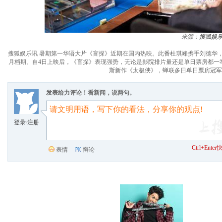
来源：
搜狐娱
搜狐娱乐讯 暑期第一华语大片《盲探》近期在国内热映。此番杜琪峰携手刘德华，
月档期。自4日上映后，《盲探》表现强势，无论是影院排片量还是单日票房都一
斯新作《太极侠》，蝉联多日单日票房冠军
发表给力评论！看新闻，说两句。
登录
/
注册
Ctrl+Ent
表情
辩论