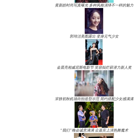
黄新皓时尚写真曝光 多种风格演绎不一样的魅力
郭玮洁美图露出 变身元气少女
金晨亮相威尼斯电影节 笑容灿烂获潜力新人奖
宋轶初秋机场街拍造型示范 简约搭配少女感满满
“我们”晚会诚意满满 众嘉宾上演热舞魔术