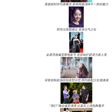
黄新皓时尚写真曝光 多种风格演绎不一样的魅力
郭玮洁美图露出 变身元气少女
金晨亮相威尼斯电影节 笑容灿烂获潜力新人奖
宋轶初秋机场街拍造型示范 简约搭配少女感满满
“我们”晚会诚意满满 众嘉宾上演热舞魔术