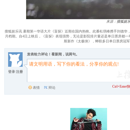
来源：
搜狐娱
搜狐娱乐讯 暑期第一华语大片《盲探》近期在国内热映。此番杜琪峰携手刘德华，
月档期。自4日上映后，《盲探》表现强势，无论是影院排片量还是单日票房都一
斯新作《太极侠》，蝉联多日单日票房冠军
发表给力评论！看新闻，说两句。
登录
/
注册
Ctrl+Ent
表情
辩论