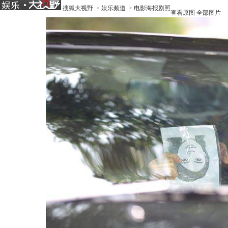
搜狐大视野
>
娱乐频道
>
电影海报剧照
查看原图
全部图片