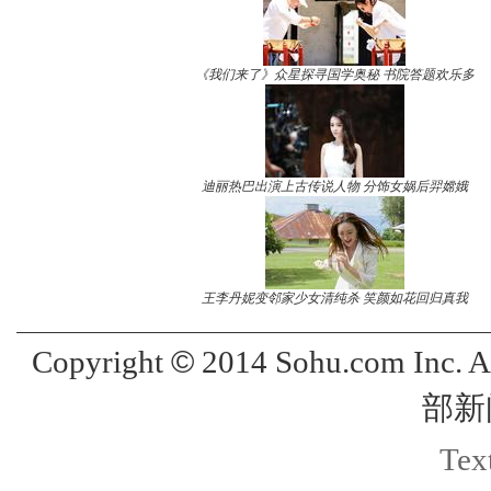
《我们来了》众星探寻国学奥秘 书院答题欢乐多
迪丽热巴出演上古传说人物 分饰女娲后羿嫦娥
王李丹妮变邻家少女清纯杀 笑颜如花回归真我
©
Copyright
2014 Sohu.com Inc. 
部新
Text