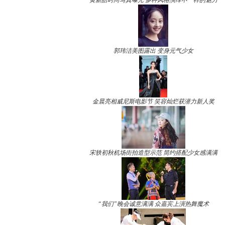
黄新皓时尚写真曝光 多种风格演绎不一样的魅力
郭玮洁美图露出 变身元气少女
金晨亮相威尼斯电影节 笑容灿烂获潜力新人奖
宋轶初秋机场街拍造型示范 简约搭配少女感满满
“我们”晚会诚意满满 众嘉宾上演热舞魔术