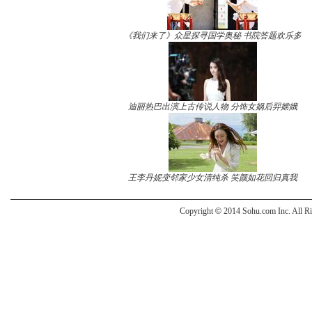
《我们来了》众星探寻国学奥秘 书院答题欢乐多
迪丽热巴出演上古传说人物 分饰女娲后羿嫦娥
王李丹妮变邻家少女清纯杀 笑颜如花回归真我
Copyright
©
2014 Sohu.com Inc. All