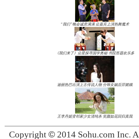
“我们”晚会诚意满满 众嘉宾上演热舞魔术
《我们来了》众星探寻国学奥秘 书院答题欢乐多
迪丽热巴出演上古传说人物 分饰女娲后羿嫦娥
王李丹妮变邻家少女清纯杀 笑颜如花回归真我
©
Copyright
2014 Sohu.com Inc. 