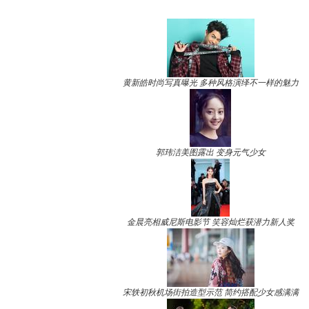
黄新皓时尚写真曝光 多种风格演绎不一样的魅力
郭玮洁美图露出 变身元气少女
金晨亮相威尼斯电影节 笑容灿烂获潜力新人奖
宋轶初秋机场街拍造型示范 简约搭配少女感满满