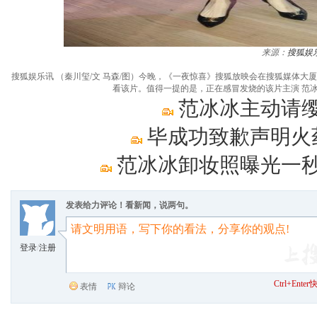
来源：
搜狐娱
搜狐娱乐讯 （秦川玺/文 马森/图）今晚，《一夜惊喜》搜狐放映会在搜狐媒体
看该片。值得一提的是，正在感冒发烧的该片主演 范
范冰冰主动请缨
毕成功致歉声明火
范冰冰卸妆照曝光一秒
发表给力评论！看新闻，说两句。
登录
/
注册
Ctrl+Ent
表情
辩论