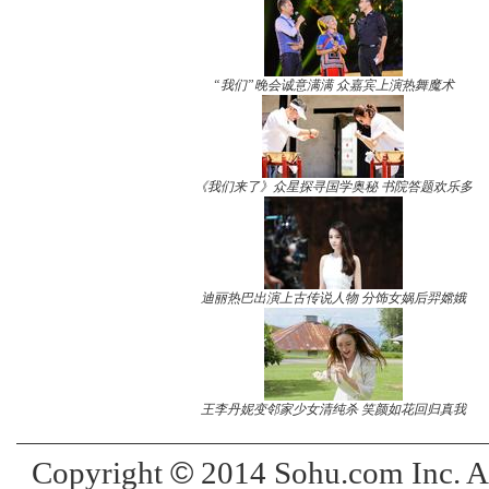
“我们”晚会诚意满满 众嘉宾上演热舞魔术
《我们来了》众星探寻国学奥秘 书院答题欢乐多
迪丽热巴出演上古传说人物 分饰女娲后羿嫦娥
王李丹妮变邻家少女清纯杀 笑颜如花回归真我
©
Copyright
2014 Sohu.com Inc. 