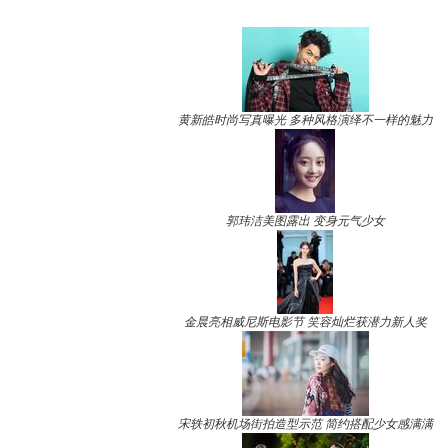
黄新皓时尚写真曝光 多种风格演绎不一样的魅力
郭玮洁美图露出 变身元气少女
金晨亮相威尼斯电影节 笑容灿烂获潜力新人奖
宋轶初秋机场街拍造型示范 简约搭配少女感满满