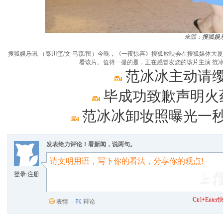
来源：
搜狐娱
搜狐娱乐讯 （秦川玺/文 马森/图）今晚，《一夜惊喜》搜狐放映会在搜狐媒体
看该片。值得一提的是，正在感冒发烧的该片主演 范
范冰冰主动请缨
毕成功致歉声明火
范冰冰卸妆照曝光一秒
发表给力评论！看新闻，说两句。
登录
/
注册
Ctrl+Ent
表情
辩论