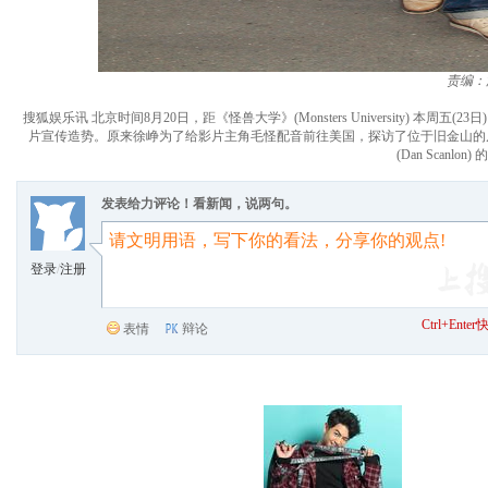
责编：
搜狐娱乐讯 北京时间8月20日，距《怪兽大学》(Monsters University)
片宣传造势。原来徐峥为了给影片主角毛怪配音前往美国，探访了位于旧金山的
(Dan Scan
发表给力评论！看新闻，说两句。
登录
/
注册
Ctrl+Ent
表情
辩论