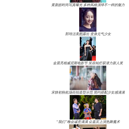
黄新皓时尚写真曝光 多种风格演绎不一样的魅力
郭玮洁美图露出 变身元气少女
金晨亮相威尼斯电影节 笑容灿烂获潜力新人奖
宋轶初秋机场街拍造型示范 简约搭配少女感满满
“我们”晚会诚意满满 众嘉宾上演热舞魔术