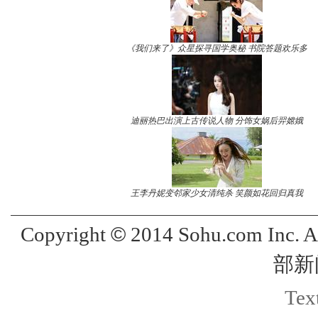
《我们来了》众星探寻国学奥秘 书院答题欢乐多
迪丽热巴出演上古传说人物 分饰女娲后羿嫦娥
王李丹妮变邻家少女清纯杀 笑颜如花回归真我
©
Copyright
2014 Sohu.com Inc. 
部新
Text