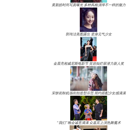
黄新皓时尚写真曝光 多种风格演绎不一样的魅力
郭玮洁美图露出 变身元气少女
金晨亮相威尼斯电影节 笑容灿烂获潜力新人奖
宋轶初秋机场街拍造型示范 简约搭配少女感满满
“我们”晚会诚意满满 众嘉宾上演热舞魔术