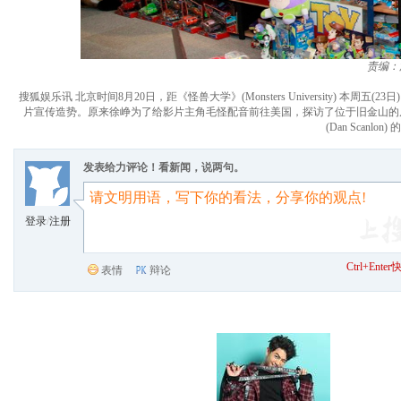
责编：
搜狐娱乐讯 北京时间8月20日，距《怪兽大学》(Monsters University)
片宣传造势。原来徐峥为了给影片主角毛怪配音前往美国，探访了位于旧金山的
(Dan Scan
发表给力评论！看新闻，说两句。
登录
/
注册
Ctrl+Ent
表情
辩论