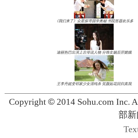
《我们来了》众星探寻国学奥秘 书院答题欢乐多
迪丽热巴出演上古传说人物 分饰女娲后羿嫦娥
王李丹妮变邻家少女清纯杀 笑颜如花回归真我
©
Copyright
2014 Sohu.com Inc. 
部新
Text