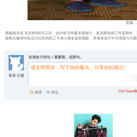
责编：
搜狐娱乐讯 北京时间8月22日，由中影与华夏全国发行，皮克斯动画工作室制作、迪士尼影业
首映式邀得60名活力社区的民工子弟小朋友提前观影，并请来在片中为毛怪与大
发表给力评论！看新闻，说两句。
登录
/
注册
Ctrl+Ent
表情
辩论