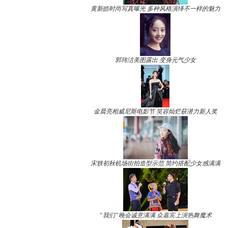
黄新皓时尚写真曝光 多种风格演绎不一样的魅力
郭玮洁美图露出 变身元气少女
金晨亮相威尼斯电影节 笑容灿烂获潜力新人奖
宋轶初秋机场街拍造型示范 简约搭配少女感满满
“我们”晚会诚意满满 众嘉宾上演热舞魔术