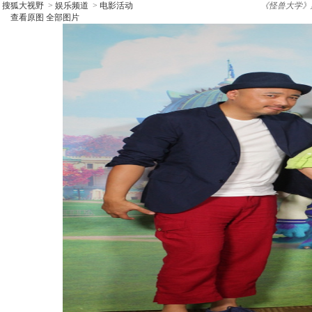
搜狐大视野
>
娱乐频道
>
电影活动
《怪兽大学》
查看原图
全部图片