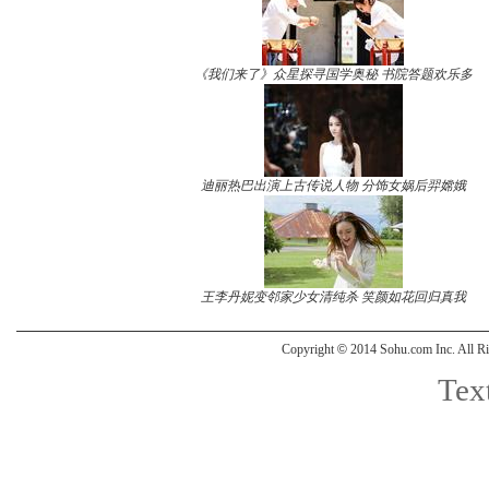
《我们来了》众星探寻国学奥秘 书院答题欢乐多
迪丽热巴出演上古传说人物 分饰女娲后羿嫦娥
王李丹妮变邻家少女清纯杀 笑颜如花回归真我
Copyright
©
2014 Sohu.com Inc. All
Text