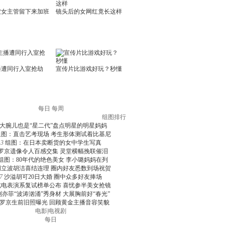
每日
每周
组图排行
大腕儿也是“星二代”盘点明星的明星妈妈
组图：直击艺考现场 考生形体测试着比基尼
3
组图：在日本卖断货的女中学生写真
罗京遗像令人百感交集 灵堂横幅挽联催泪
组图：80年代的绝色美女 李小璐妈妈在列
周立波胡洁喜结连理 圈内好友悉数到场祝贺
7
沙溢胡可20日大婚 圈中众多好友捧场
北电表演系复试榜单公布 喜忧参半美女抢镜
刘亦菲“波涛汹涌”秀身材 大展胸前好“春光”
罗京生前旧照曝光 回顾黄金主播音容笑貌
电影
|
电视剧
每日