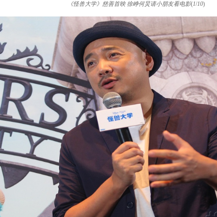
《怪兽大学》慈善首映 徐峥何炅请小朋友看电影
(
1
/
10
)