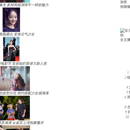
曝光 多种风格演绎不一样的魅力
美图露出 变身元气少女
电影节 笑容灿烂获潜力新人奖
1
2
4
5
拍造型示范 简约搭配少女感满满
6
8
9
10
诚意满满 众嘉宾上演热舞魔术