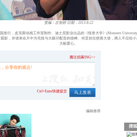
责编：左智婷
日期：2013-8-22
行，皮克斯动画工作室制作、迪士尼影业出品的《怪兽大学》(Monsters Univers
前观影，并请来在片中为毛怪与大眼仔配音的徐峥、何炅担任慈善大使，两人不仅给
大献爱心。
。
圈主招募ING>>
Ctrl+Enter快捷提交
编辑推荐