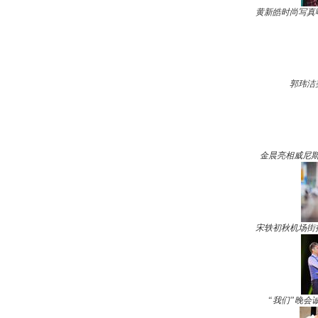
黄新皓时尚写真
郭玮洁
金晨亮相威尼斯
宋轶初秋机场街
“我们”晚会