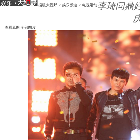
李琦问鼎
搜狐大视野
>
娱乐频道
>
电视活动
查看原图
全部图片