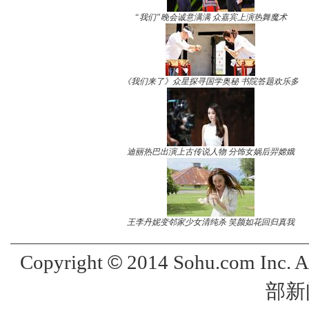
“我们”晚会诚意满满 众嘉宾上演热舞魔术
《我们来了》众星探寻国学奥秘 书院答题欢乐多
迪丽热巴出演上古传说人物 分饰女娲后羿嫦娥
王李丹妮变邻家少女清纯杀 笑颜如花回归真我
©
Copyright
2014 Sohu.com Inc. 
部新