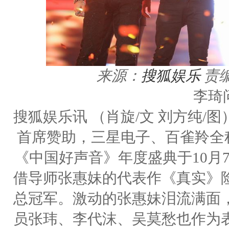
来源：
搜狐娱乐
责
李琦
搜狐娱乐讯 （肖旋/文 刘方纯
首席赞助，三星电子、百雀羚全
《中国好声音》年度盛典于10月7
借导师张惠妹的代表作《真实》
总冠军。激动的张惠妹泪流满面
员张玮、李代沫、吴莫愁也作为