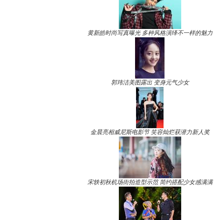
黄新皓时尚写真曝光 多种风格演绎不一样的魅力
郭玮洁美图露出 变身元气少女
金晨亮相威尼斯电影节 笑容灿烂获潜力新人奖
宋轶初秋机场街拍造型示范 简约搭配少女感满满