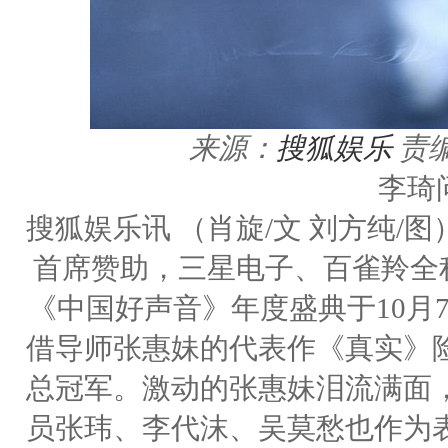
来源：
搜狐娱乐
责
李琦
搜狐娱乐讯 （肖旋/文 刘方纯
首席赞助，三星电子、百雀羚全
《中国好声音》年度盛典于10月7
借导师张惠妹的代表作《真实》
总冠军。激动的张惠妹泪流满面
员张玮、李代沫、吴莫愁也作为