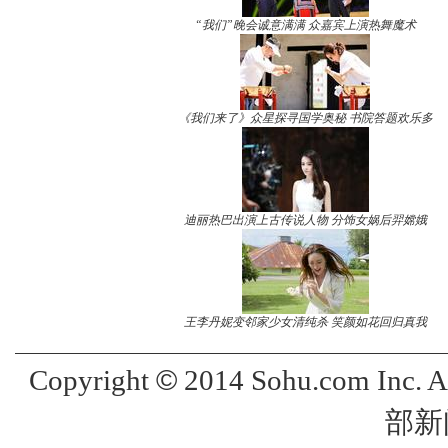
“我们”晚会诚意满满 众嘉宾上演热舞魔术
《我们来了》众星探寻国学奥秘 书院答题欢乐多
迪丽热巴出演上古传说人物 分饰女娲后羿嫦娥
王李丹妮变邻家少女清纯杀 笑颜如花回归真我
©
Copyright
2014 Sohu.com Inc. 
部新