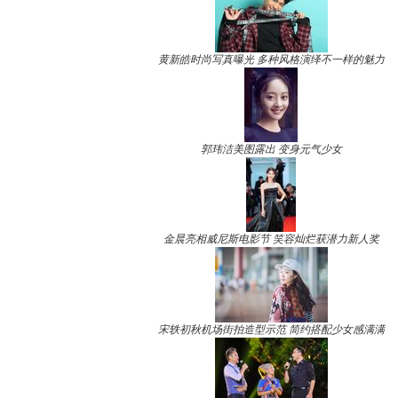
黄新皓时尚写真曝光 多种风格演绎不一样的魅力
郭玮洁美图露出 变身元气少女
金晨亮相威尼斯电影节 笑容灿烂获潜力新人奖
宋轶初秋机场街拍造型示范 简约搭配少女感满满