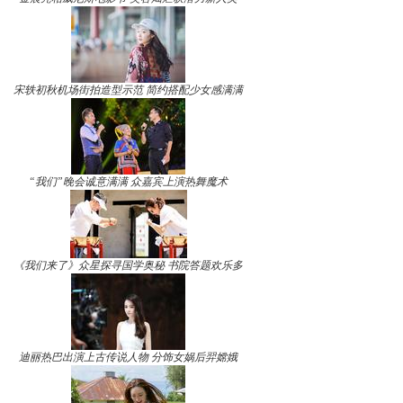
宋轶初秋机场街拍造型示范 简约搭配少女感满满
“我们”晚会诚意满满 众嘉宾上演热舞魔术
《我们来了》众星探寻国学奥秘 书院答题欢乐多
迪丽热巴出演上古传说人物 分饰女娲后羿嫦娥