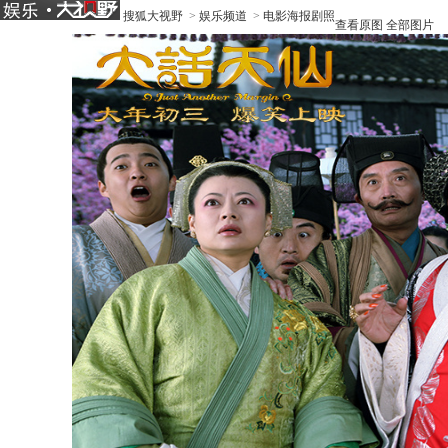
搜狐大视野
>
娱乐频道
>
电影海报剧照
查看原图
全部图片