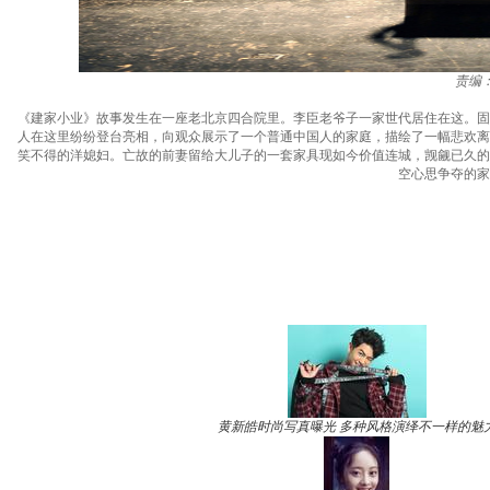
责编
《建家小业》故事发生在一座老北京四合院里。李臣老爷子一家世代居住在这。固
人在这里纷纷登台亮相，向观众展示了一个普通中国人的家庭，描绘了一幅悲欢离
笑不得的洋媳妇。亡故的前妻留给大儿子的一套家具现如今价值连城，觊觎已久的
空心思争夺的家
黄新皓时尚写真曝光 多种风格演绎不一样的魅