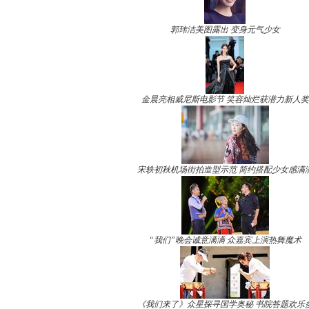
郭玮洁美图露出 变身元气少女
金晨亮相威尼斯电影节 笑容灿烂获潜力新人奖
宋轶初秋机场街拍造型示范 简约搭配少女感满
“我们”晚会诚意满满 众嘉宾上演热舞魔术
《我们来了》众星探寻国学奥秘 书院答题欢乐