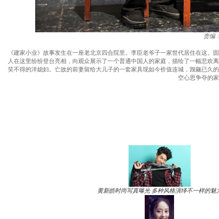
责编
《建家小业》故事发生在一座老北京四合院里。李臣老爷子一家世代居住在这。固
人在这里纷纷登台亮相，向观众展示了一个普通中国人的家庭，描绘了一幅悲欢离
笑不得的洋媳妇。亡故的前妻留给大儿子的一套家具现如今价值连城，觊觎已久的
空心思争夺的家
黄新皓时尚写真曝光 多种风格演绎不一样的魅