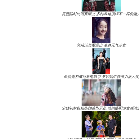
黄新皓时尚写真曝光 多种风格演绎不一样的魅
郭玮洁美图露出 变身元气少女
金晨亮相威尼斯电影节 笑容灿烂获潜力新人奖
宋轶初秋机场街拍造型示范 简约搭配少女感满