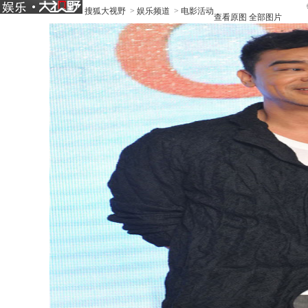
《
搜狐大视野
>
娱乐频道
>
电影活动
查看原图
全部图片