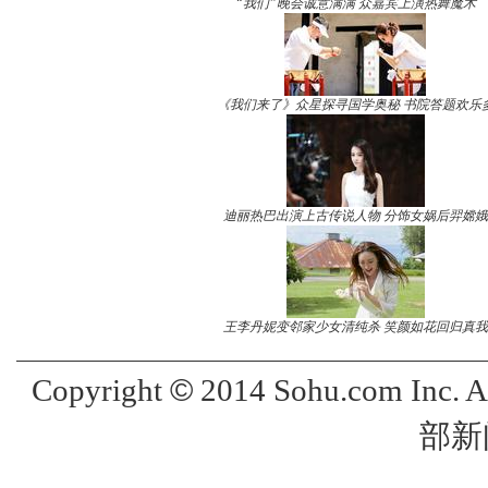
“我们”晚会诚意满满 众嘉宾上演热舞魔术
《我们来了》众星探寻国学奥秘 书院答题欢乐
迪丽热巴出演上古传说人物 分饰女娲后羿嫦娥
王李丹妮变邻家少女清纯杀 笑颜如花回归真我
©
Copyright
2014 Sohu.com Inc. 
部新