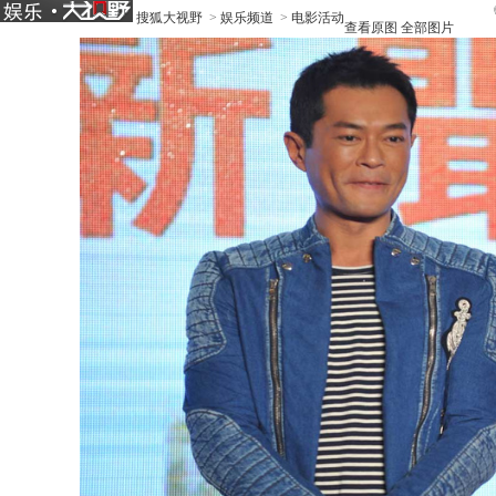
《
搜狐大视野
>
娱乐频道
>
电影活动
查看原图
全部图片