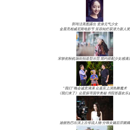
郭玮洁美图露出 变身元气少女
金晨亮相威尼斯电影节 笑容灿烂获潜力新人奖
宋轶初秋机场街拍造型示范 简约搭配少女感满
“我们”晚会诚意满满 众嘉宾上演热舞魔术
《我们来了》众星探寻国学奥秘 书院答题欢乐
迪丽热巴出演上古传说人物 分饰女娲后羿嫦娥