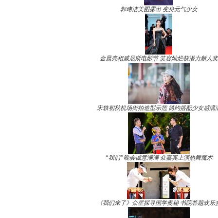
郭玮洁美图露出 变身元气少女
金晨亮相威尼斯电影节 笑容灿烂获潜力新人奖
宋轶初秋机场街拍造型示范 简约搭配少女感满
“我们”晚会诚意满满 众嘉宾上演热舞魔术
《我们来了》众星探寻国学奥秘 书院答题欢乐