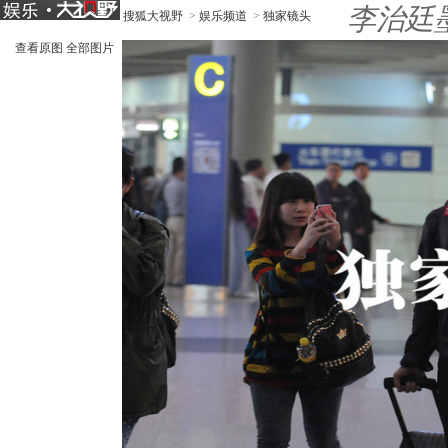
李治廷
搜狐大视野
>
娱乐频道
>
独家镜头
查看原图
全部图片