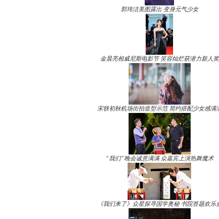
郭玮洁美图露出 变身元气少女
金晨亮相威尼斯电影节 笑容灿烂获潜力新人奖
宋轶初秋机场街拍造型示范 简约搭配少女感满
“我们”晚会诚意满满 众嘉宾上演热舞魔术
《我们来了》众星探寻国学奥秘 书院答题欢乐