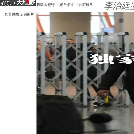
李治廷
搜狐大视野
>
娱乐频道
>
独家镜头
查看原图
全部图片