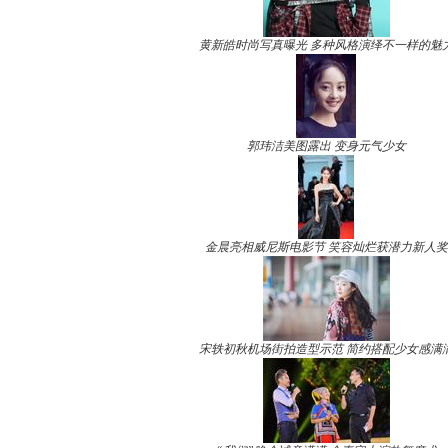
黄新皓时尚写真曝光 多种风格演绎不一样的魅
郭玮洁美图露出 变身元气少女
金晨亮相威尼斯电影节 笑容灿烂获潜力新人奖
宋轶初秋机场街拍造型示范 简约搭配少女感满