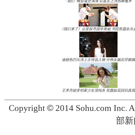
“我们”晚会诚意满满 众嘉宾上演热舞魔术
《我们来了》众星探寻国学奥秘 书院答题欢乐
迪丽热巴出演上古传说人物 分饰女娲后羿嫦娥
王李丹妮变邻家少女清纯杀 笑颜如花回归真我
©
Copyright
2014 Sohu.com Inc. 
部新