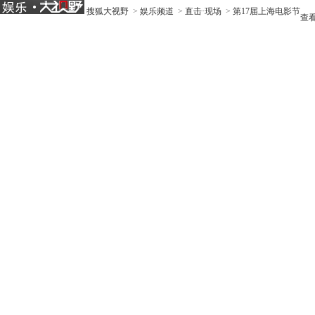
搜狐大视野
>
娱乐频道
>
直击·现场
>
第17届上海电影节
查