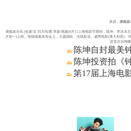
来源：
搜狐娱
搜狐娱乐讯 (哈麦/文 刘方纯/图 李新/视频)6月15上海电影节期间，陈坤、李
月初一)上映。海报揭幕发布会上，大盛国际、光线影业、威秀电影(澳大利亚)、
是首次自掏腰
陈坤自封最美钟
陈坤投资拍《钟
第17届上海电