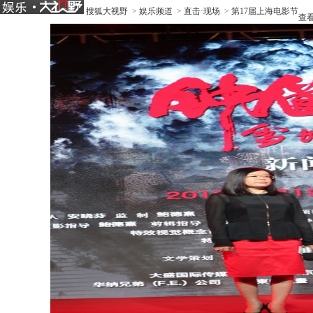
搜狐大视野
>
娱乐频道
>
直击·现场
>
第17届上海电影节
查