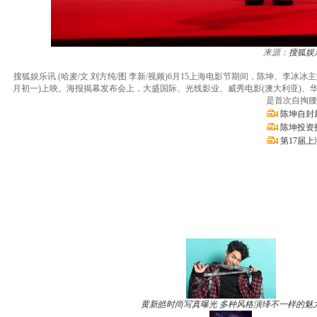
来源：
搜狐娱
搜狐娱乐讯 (哈麦/文 刘方纯/图 李新/视频)6月15上海电影节期间，陈坤、李
月初一)上映。海报揭幕发布会上，大盛国际、光线影业、威秀电影(澳大利亚)、
是首次自掏腰
陈坤自封
陈坤投资
第17届
黄新皓时尚写真曝光 多种风格演绎不一样的魅