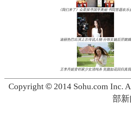
《我们来了》众星探寻国学奥秘 书院答题欢乐
迪丽热巴出演上古传说人物 分饰女娲后羿嫦娥
王李丹妮变邻家少女清纯杀 笑颜如花回归真我
©
Copyright
2014 Sohu.com Inc. 
部新