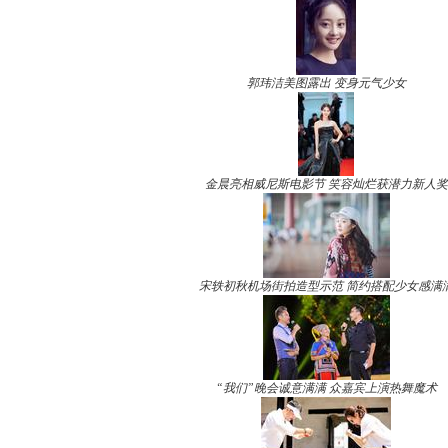
郭玮洁美图露出 变身元气少女
金晨亮相威尼斯电影节 笑容灿烂获潜力新人奖
宋轶初秋机场街拍造型示范 简约搭配少女感满
“我们”晚会诚意满满 众嘉宾上演热舞魔术