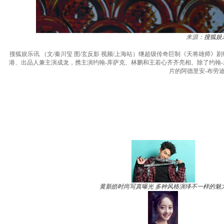
来源：
搜狐娱
搜狐娱乐讯 （文/秦川玺 图/玄反影 视频/上海站）继超级传奇巨制《天将雄
港、出品人兼主演成龙，携主演约翰-库萨克、林鹏和王若心齐齐亮相。除了约翰
片的阿德里安-布劳
黄新皓时尚写真曝光 多种风格演绎不一样的魅