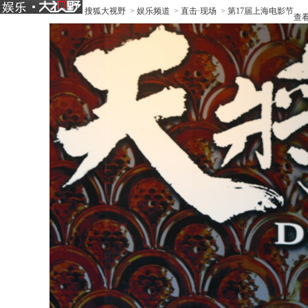
搜狐大视野
>
娱乐频道
>
直击·现场
>
第17届上海电影节
查