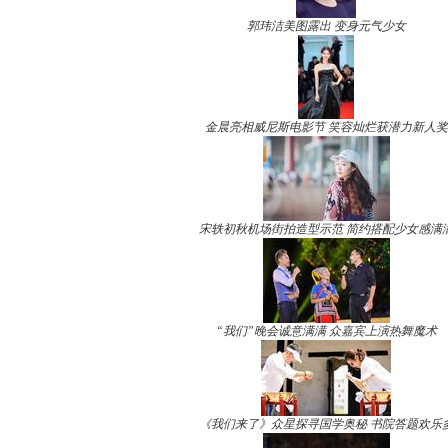
郭玮洁美图露出 变身元气少女
金晨亮相威尼斯电影节 笑容灿烂获潜力新人奖
宋轶初秋机场街拍造型示范 简约搭配少女感满
“我们”晚会诚意满满 众嘉宾上演热舞魔术
《我们来了》众星探寻国学奥秘 书院答题欢乐