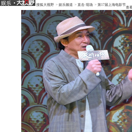
搜狐大视野
>
娱乐频道
>
直击·现场
>
第17届上海电影节
查