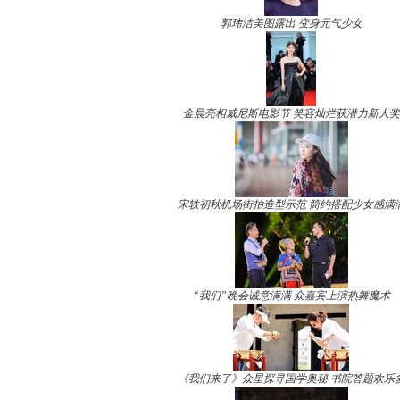
郭玮洁美图露出 变身元气少女
金晨亮相威尼斯电影节 笑容灿烂获潜力新人奖
宋轶初秋机场街拍造型示范 简约搭配少女感满
“我们”晚会诚意满满 众嘉宾上演热舞魔术
《我们来了》众星探寻国学奥秘 书院答题欢乐