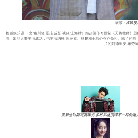
来源：
搜狐娱
搜狐娱乐讯 （文/秦川玺 图/玄反影 视频/上海站）继超级传奇巨制《天将雄
港、出品人兼主演成龙，携主演约翰-库萨克、林鹏和王若心齐齐亮相。除了约翰
片的阿德里安-布劳
黄新皓时尚写真曝光 多种风格演绎不一样的魅