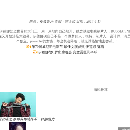
来源：
搜狐娱乐
责编：陈天如
日期：2014-6-17
莲娜知道世界的大门正一扇一扇地向自己敞开。她尝试做电视制片人，RUSSIA’SNE
在又开始涉足大银幕。伊莲娜说自己不是一个做梦的人，模特、制片人、设计师、演员
一个独立、powerful的女孩，每当机会降临，就充满热情地去尝试。”
第70届威尼斯电影节 最佳女演员奖 伊莲娜-寇塔
伊莲娜陪C罗出席晚会 真空露巨乳半球
编辑推荐
写真曝光 多种风格演绎不一样的魅力