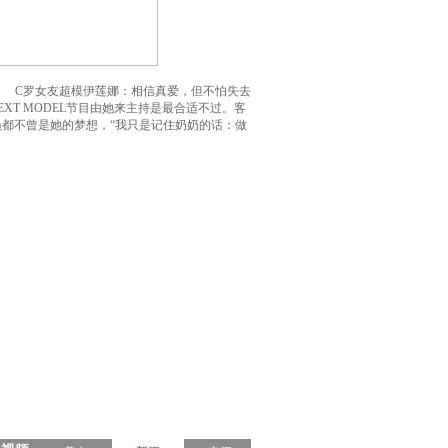
C罗女友超模伊莲娜：相信真爱，但不怕失去
XT MODEL节目由她来主持是最合适不过。客
都不曾是她的梦想，“我只是记住奶奶的话：做