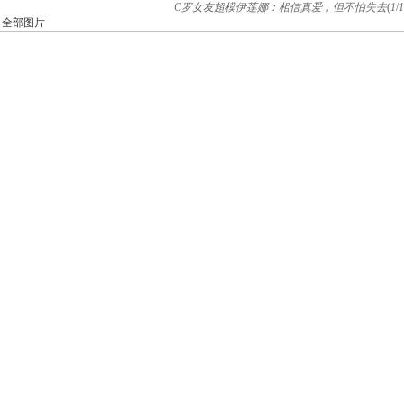
C罗女友超模伊莲娜：相信真爱，但不怕失去
(
1
/
1
全部图片