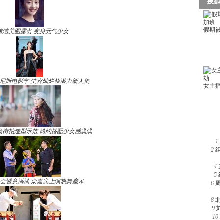
玮洁美图露出 变身元气少女
尼斯电影节 笑容灿烂获潜力新人奖
场街拍造型示范 简约搭配少女感满满
1
2
4
5
晚会诚意满满 众嘉宾上演热舞魔术
6
8
9
10