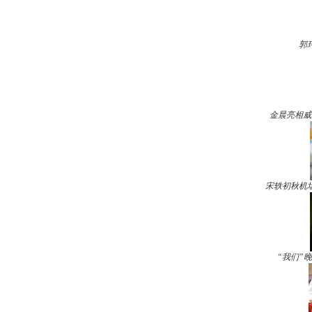
郭
金晨亮相威
宋轶初秋机
“我们”