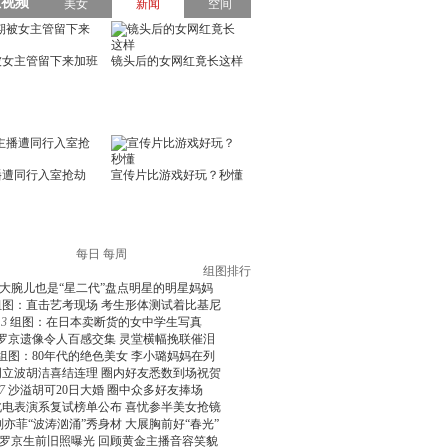
每日
每周
组图排行
大腕儿也是“星二代”盘点明星的明星妈妈
组图：直击艺考现场 考生形体测试着比基尼
3
组图：在日本卖断货的女中学生写真
罗京遗像令人百感交集 灵堂横幅挽联催泪
组图：80年代的绝色美女 李小璐妈妈在列
周立波胡洁喜结连理 圈内好友悉数到场祝贺
7
沙溢胡可20日大婚 圈中众多好友捧场
北电表演系复试榜单公布 喜忧参半美女抢镜
刘亦菲“波涛汹涌”秀身材 大展胸前好“春光”
罗京生前旧照曝光 回顾黄金主播音容笑貌