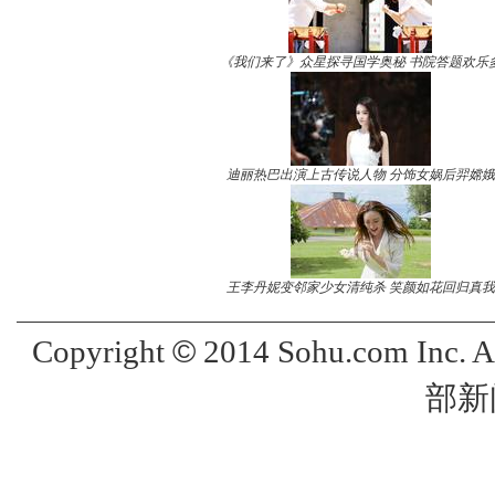
《我们来了》众星探寻国学奥秘 书院答题欢乐
迪丽热巴出演上古传说人物 分饰女娲后羿嫦娥
王李丹妮变邻家少女清纯杀 笑颜如花回归真我
©
Copyright
2014 Sohu.com Inc. 
部新