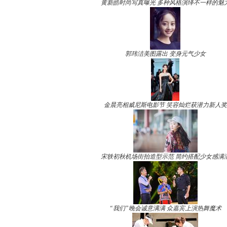
黄新皓时尚写真曝光 多种风格演绎不一样的魅
郭玮洁美图露出 变身元气少女
金晨亮相威尼斯电影节 笑容灿烂获潜力新人奖
宋轶初秋机场街拍造型示范 简约搭配少女感满
“我们”晚会诚意满满 众嘉宾上演热舞魔术