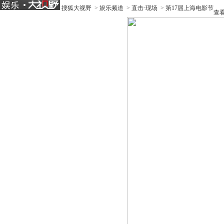
搜狐大视野
>
娱乐频道
>
直击·现场
>
第17届上海电影节
查