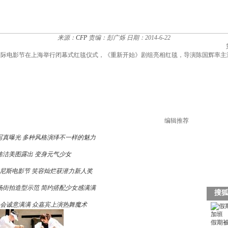
来源：
CFP
责编：彭广烁
日期：2014-6-22
上海国际电影节在上海举行闭幕式红毯仪式，《重新开始》剧组亮相红毯，导演陈国辉率主演倪妮
编辑推荐
写真曝光 多种风格演绎不一样的魅力
玮洁美图露出 变身元气少女
尼斯电影节 笑容灿烂获潜力新人奖
场街拍造型示范 简约搭配少女感满满
晚会诚意满满 众嘉宾上演热舞魔术