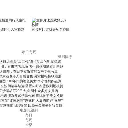
每日
每周
组图排行
大腕儿也是“星二代”盘点明星的明星妈妈
组图：直击艺考现场 考生形体测试着比基尼
3
组图：在日本卖断货的女中学生写真
罗京遗像令人百感交集 灵堂横幅挽联催泪
组图：80年代的绝色美女 李小璐妈妈在列
周立波胡洁喜结连理 圈内好友悉数到场祝贺
7
沙溢胡可20日大婚 圈中众多好友捧场
北电表演系复试榜单公布 喜忧参半美女抢镜
刘亦菲“波涛汹涌”秀身材 大展胸前好“春光”
罗京生前旧照曝光 回顾黄金主播音容笑貌
电影
|
电视剧
每日
每周
全部