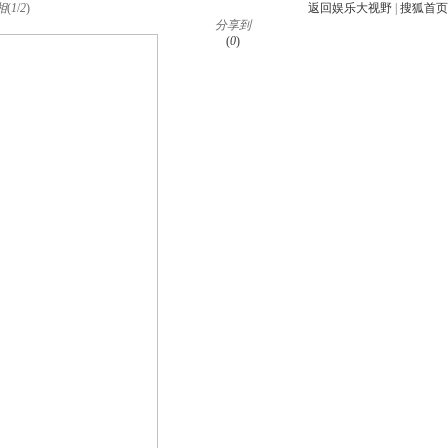
相
(
1
/
2
)
返回娱乐大视野
|
搜狐首页
分享到
(
0
)