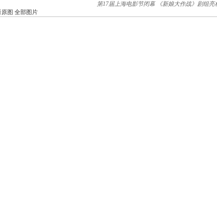
第17届上海电影节闭幕 《新娘大作战》剧组亮
看原图
全部图片