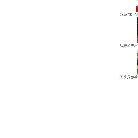
《我们来了
迪丽热巴出
王李丹妮变