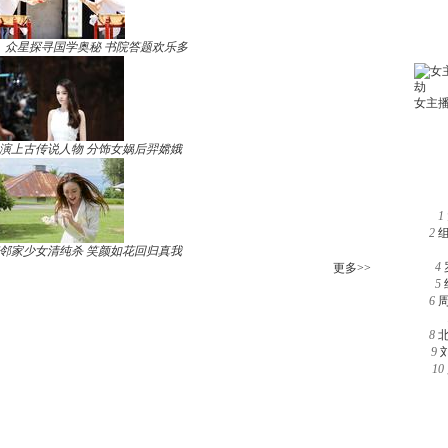
》众星探寻国学奥秘 书院答题欢乐多
演上古传说人物 分饰女娲后羿嫦娥
1
2
邻家少女清纯杀 笑颜如花回归真我
4
更多>>
5
6
8
9
10