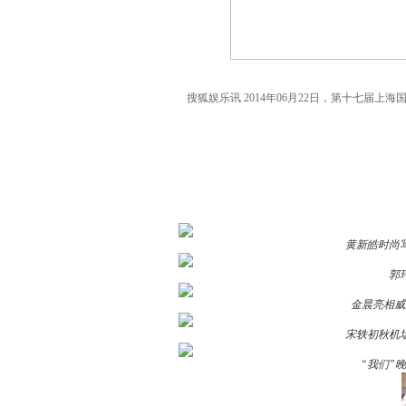
搜狐娱乐讯 2014年06月22日，第十七届
黄新皓时尚
郭
金晨亮相威
宋轶初秋机
“我们”