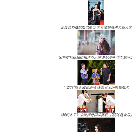
金晨亮相威尼斯电影节 笑容灿烂获潜力新人奖
宋轶初秋机场街拍造型示范 简约搭配少女感满
“我们”晚会诚意满满 众嘉宾上演热舞魔术
《我们来了》众星探寻国学奥秘 书院答题欢乐