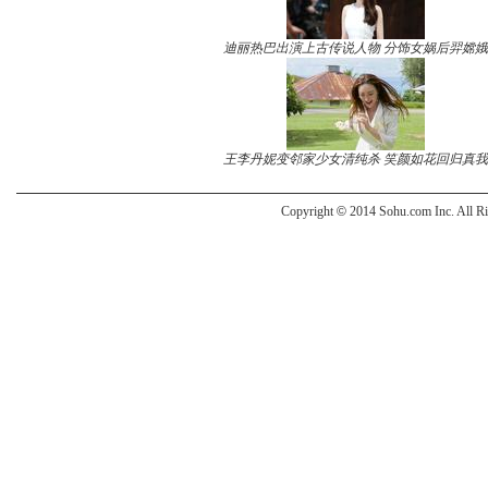
迪丽热巴出演上古传说人物 分饰女娲后羿嫦娥
王李丹妮变邻家少女清纯杀 笑颜如花回归真我
Copyright
©
2014 Sohu.com Inc. All