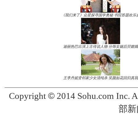
《我们来了》众星探寻国学奥秘 书院答题欢乐
迪丽热巴出演上古传说人物 分饰女娲后羿嫦娥
王李丹妮变邻家少女清纯杀 笑颜如花回归真我
©
Copyright
2014 Sohu.com Inc. 
部新