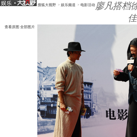
廖凡搭档
搜狐大视野
>
娱乐频道
>
电影活动
佳
查看原图
全部图片