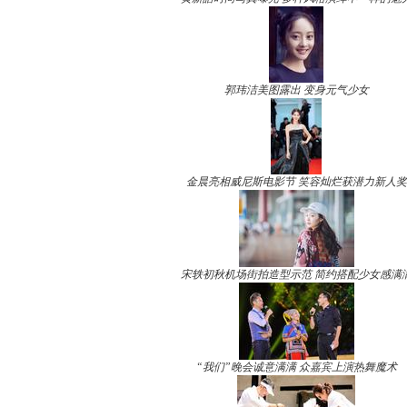
郭玮洁美图露出 变身元气少女
金晨亮相威尼斯电影节 笑容灿烂获潜力新人奖
宋轶初秋机场街拍造型示范 简约搭配少女感满
“我们”晚会诚意满满 众嘉宾上演热舞魔术