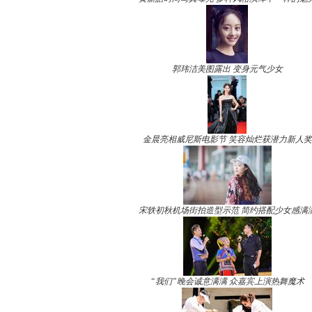
郭玮洁美图露出 变身元气少女
金晨亮相威尼斯电影节 笑容灿烂获潜力新人奖
宋轶初秋机场街拍造型示范 简约搭配少女感满
“我们”晚会诚意满满 众嘉宾上演热舞魔术