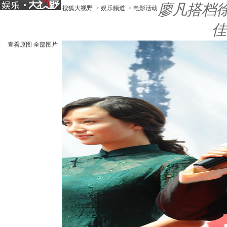
廖凡搭档
搜狐大视野
>
娱乐频道
>
电影活动
佳
查看原图
全部图片