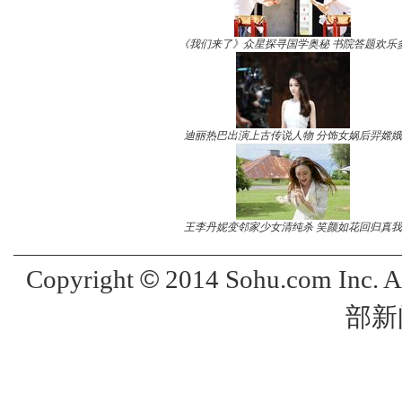
《我们来了》众星探寻国学奥秘 书院答题欢乐
迪丽热巴出演上古传说人物 分饰女娲后羿嫦娥
王李丹妮变邻家少女清纯杀 笑颜如花回归真我
©
Copyright
2014 Sohu.com Inc. 
部新