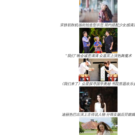
宋轶初秋机场街拍造型示范 简约搭配少女感满
“我们”晚会诚意满满 众嘉宾上演热舞魔术
《我们来了》众星探寻国学奥秘 书院答题欢乐
迪丽热巴出演上古传说人物 分饰女娲后羿嫦娥