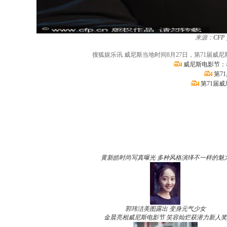
来源：
CFP
搜狐娱乐讯 威尼斯当地时间8月27日，第71届威
威尼斯电影节：
第7
第71届
黄新皓时尚写真曝光 多种风格演绎不一样的魅
郭玮洁美图露出 变身元气少女
金晨亮相威尼斯电影节 笑容灿烂获潜力新人奖