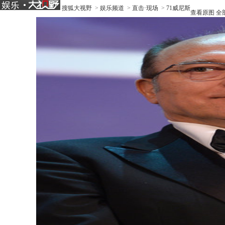
搜狐大视野
>
娱乐频道
>
直击·现场
>
71威尼斯
查看原图
全