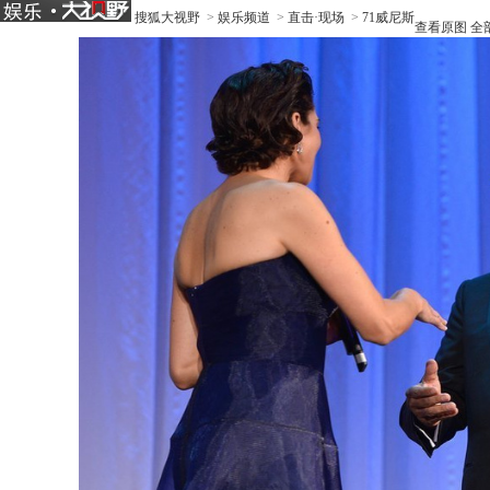
搜狐大视野
>
娱乐频道
>
直击·现场
>
71威尼斯
查看原图
全