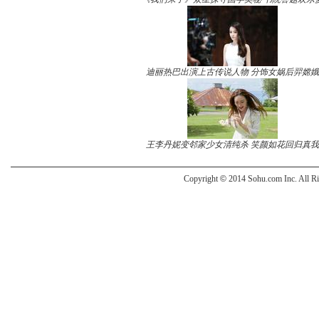
迪丽热巴出演上古传说人物 分饰女娲后羿嫦娥
王李丹妮变邻家少女清纯杀 笑颜如花回归真我
Copyright
©
2014 Sohu.com Inc. All