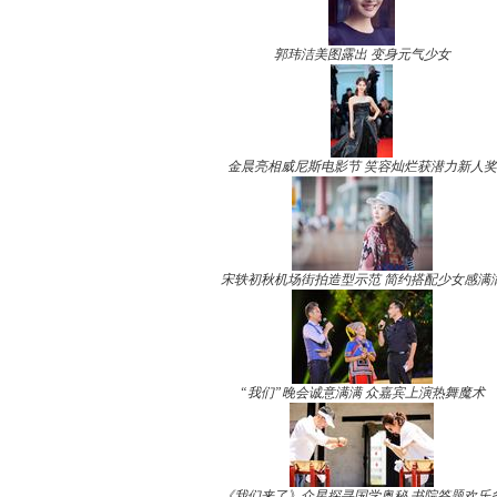
郭玮洁美图露出 变身元气少女
金晨亮相威尼斯电影节 笑容灿烂获潜力新人奖
宋轶初秋机场街拍造型示范 简约搭配少女感满
“我们”晚会诚意满满 众嘉宾上演热舞魔术
《我们来了》众星探寻国学奥秘 书院答题欢乐