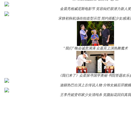
金晨亮相威尼斯电影节 笑容灿烂获潜力新人奖
宋轶初秋机场街拍造型示范 简约搭配少女感满
“我们”晚会诚意满满 众嘉宾上演热舞魔术
《我们来了》众星探寻国学奥秘 书院答题欢乐
迪丽热巴出演上古传说人物 分饰女娲后羿嫦娥
王李丹妮变邻家少女清纯杀 笑颜如花回归真我