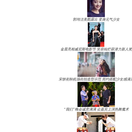
郭玮洁美图露出 变身元气少女
金晨亮相威尼斯电影节 笑容灿烂获潜力新人奖
宋轶初秋机场街拍造型示范 简约搭配少女感满
“我们”晚会诚意满满 众嘉宾上演热舞魔术