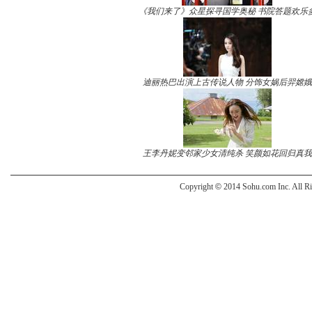
《我们来了》众星探寻国学奥秘 书院答题欢乐
迪丽热巴出演上古传说人物 分饰女娲后羿嫦娥
王李丹妮变邻家少女清纯杀 笑颜如花回归真我
Copyright
©
2014 Sohu.com Inc. All