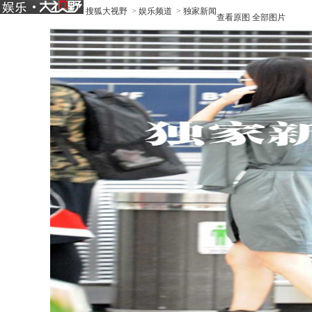
搜狐大视野
>
娱乐频道
>
独家新闻
查看原图
全部图片