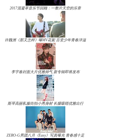
2017混凝草音乐节回顾：一整片天空的乐章
许魏洲《那又怎样》曝MV花絮 百变少年青春洋溢
李宇春封面大片优雅帅气 新专辑即将发布
斯琴高丽私服街拍小秀身材 长腿吸睛优雅出行
ZERO-G男团八月《Easy》写真曝光 青春感十足