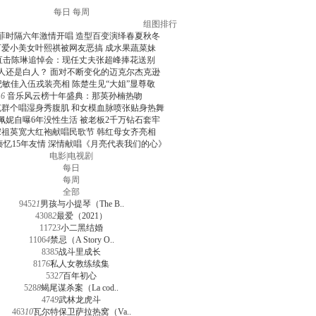
每日
每周
组图排行
菲时隔六年激情开唱 造型百变演绎春夏秋冬
可爱小美女叶熙祺被网友恶搞 成水果蔬菜妹
直击陈琳追悼会：现任丈夫张超峰捧花送别
人还是白人？ 面对不断变化的迈克尔杰克逊
纪敏佳入伍戎装亮相 陈楚生见“大姐”显尊敬
6
音乐风云榜十年盛典：那英孙楠热吻
克群个唱湿身秀腹肌 和女模血脉喷张贴身热舞
佩妮自曝6年没性生活 被老板2千万钻石套牢
宋祖英宽大红袍献唱民歌节 韩红母女齐亮相
秦忆15年友情 深情献唱《月亮代表我们的心》
电影
|
电视剧
每日
每周
全部
9452
1
男孩与小提琴（The B..
4308
2
最爱（2021）
1172
3
小二黑结婚
1106
4
禁忌（A Story O..
838
5
战斗里成长
817
6
私人女教练续集
532
7
百年初心
528
8
蝎尾谋杀案（La cod..
474
9
武林龙虎斗
463
10
瓦尔特保卫萨拉热窝（Va..