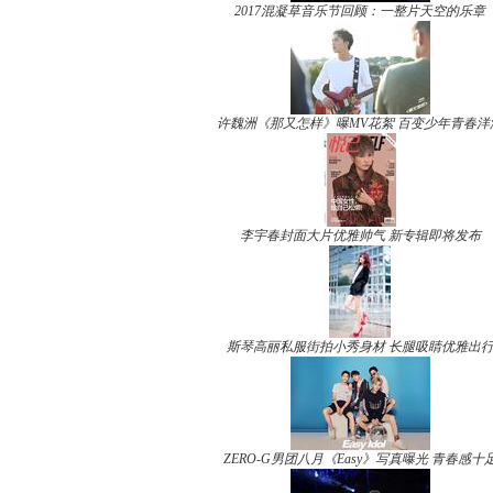
2017混凝草音乐节回顾：一整片天空的乐章
许魏洲《那又怎样》曝MV花絮 百变少年青春洋
李宇春封面大片优雅帅气 新专辑即将发布
斯琴高丽私服街拍小秀身材 长腿吸睛优雅出
ZERO-G男团八月《Easy》写真曝光 青春感十