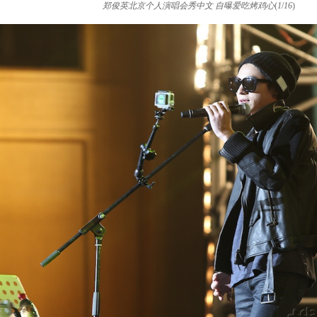
郑俊英北京个人演唱会秀中文 自曝爱吃烤鸡心
(
1
/
16
)