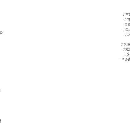
1
王
2
3
4
黑
溢
5
7
吴
8
戴
9
10
齐
行
足