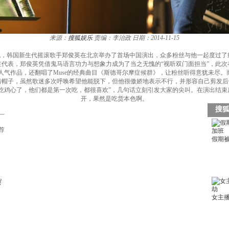
来源：
搜狐娱乐
责编：李治政
日期：2014-11-15
4日晚，韩国新生代摇滚歌手郑俊英在北京举办了首场中国演出，众多粉丝与他一起度过
代表，郑俊英凭借鬼马语言功力与想象力成为了当之无愧的“视听双门面担当”，此
前》等人气作品，还翻唱了Muse的经典曲目《斯德哥尔摩症候群》，让粉丝听得意犹未
帽子，虽然歌迷多次呼唤希望他能脱下，但他很傲娇地表示不行，并形容自己剪发后
吃鸡心了，他们都是第一次吃，都很喜欢”，几句话立刻引发大家的尖叫。在演出结
开，果然是吃货本色啊。
荐
照