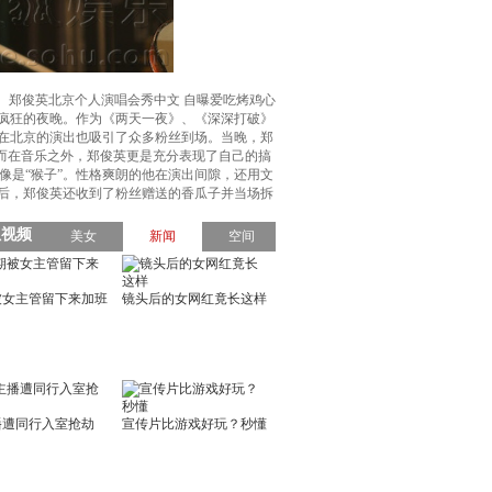
郑俊英北京个人演唱会秀中文 自曝爱吃烤鸡心
了疯狂的夜晚。作为《两天一夜》、《深深打破》
次在北京的演出也吸引了众多粉丝到场。当晚，郑
尽。而在音乐之外，郑俊英更是充分表现了自己的搞
像是“猴子”。性格爽朗的他在演出间隙，还用文
束后，郑俊英还收到了粉丝赠送的香瓜子并当场拆