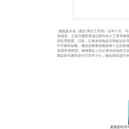
搜狐娱乐讯（图文/风行工作室）去年11月
体报道，之前马雅舒曾做过两年的人工受孕都宣
前狂秀恩爱，日前，记者发现临盆日期临近的
牛仔裤和短靴，颈间还围着保暖效果十足的苏
高档外资医院。詹姆斯比上次记者见到他时又壮
隆起的马雅舒步行已非常小心，她在医院进行
黄新皓时尚