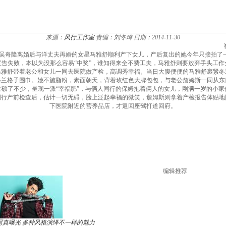
来源：
风行工作室
责编：刘冬琦
日期：2014-11-30
，与吴奇隆离婚后与洋丈夫再婚的女星马雅舒顺利产下女儿，产后复出的她今年只接拍了
告失败，本以为没那么容易“中奖”，谁知得来全不费工夫，马雅舒则要放弃手头工
马雅舒带着老公和女儿一同去医院做产检，高调秀幸福。当日大腹便便的马雅舒裹紧冬
格兰格子围巾。她不施脂粉，素面朝天，背着玫红色大牌包包，与老公詹姆斯一同从东
硕了不少，呈现一派“幸福肥”，与俩人同行的保姆抱着俩人的女儿，刚满一岁的小
例行产前检查后，估计一切无碍，脸上泛起幸福的微笑，詹姆斯则拿着产检报告体贴地
下医院附近的营养品店，才返回座驾打道回府。
编辑推荐
写真曝光 多种风格演绎不一样的魅力