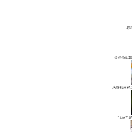
郭
金晨亮相威
宋轶初秋机
“我们”