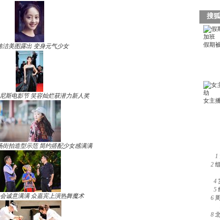
玮洁美图露出 变身元气少女
尼斯电影节 笑容灿烂获潜力新人奖
场街拍造型示范 简约搭配少女感满满
1
2
4
5
晚会诚意满满 众嘉宾上演热舞魔术
6
8