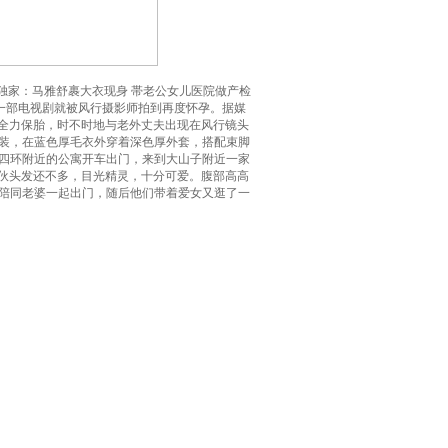
独家：马雅舒裹大衣现身 帯老公女儿医院做产检
一部电视剧就被风行摄影师拍到再度怀孕。据媒
作全力保胎，时不时地与老外丈夫出现在风行镜头
装，在蓝色厚毛衣外穿着深色厚外套，搭配束脚
四环附近的公寓开车出门，来到大山子附近一家
家伙头发还不多，目光精灵，十分可爱。腹部高高
陪同老婆一起出门，随后他们带着爱女又逛了一