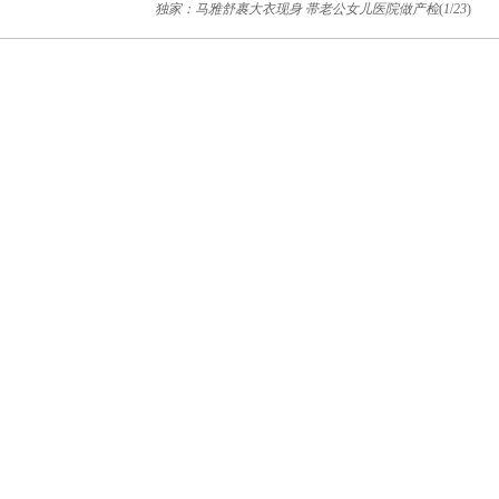
独家：马雅舒裹大衣现身 帯老公女儿医院做产检
(
1
/
23
)