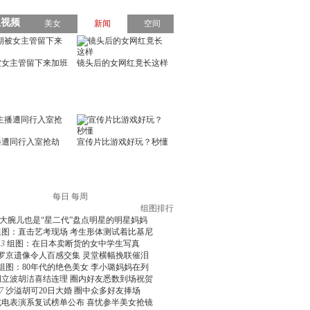
每日
每周
组图排行
大腕儿也是“星二代”盘点明星的明星妈妈
组图：直击艺考现场 考生形体测试着比基尼
3
组图：在日本卖断货的女中学生写真
罗京遗像令人百感交集 灵堂横幅挽联催泪
组图：80年代的绝色美女 李小璐妈妈在列
周立波胡洁喜结连理 圈内好友悉数到场祝贺
7
沙溢胡可20日大婚 圈中众多好友捧场
北电表演系复试榜单公布 喜忧参半美女抢镜