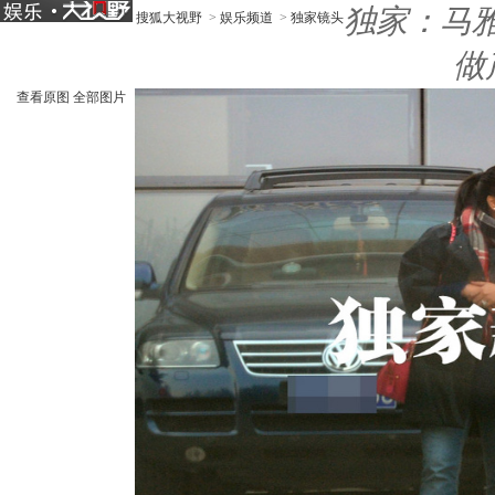
独家：马
搜狐大视野
>
娱乐频道
>
独家镜头
做
查看原图
全部图片