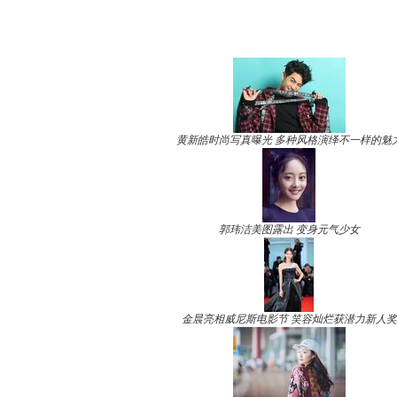
黄新皓时尚写真曝光 多种风格演绎不一样的魅
郭玮洁美图露出 变身元气少女
金晨亮相威尼斯电影节 笑容灿烂获潜力新人奖