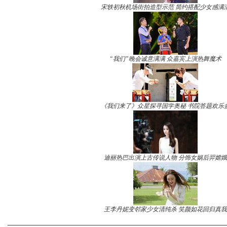
宋轶初秋机场街拍造型示范 简约搭配少女感满
“我们”晚会诚意满满 众嘉宾上演热舞魔术
《我们来了》众星探寻国学奥秘 书院答题欢乐
迪丽热巴出演上古传说人物 分饰女娲后羿嫦娥
王李丹妮变邻家少女清纯杀 笑颜如花回归真我