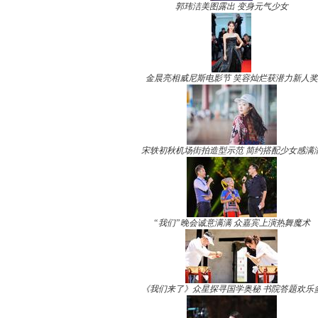
郭玮洁美图露出 变身元气少女
金晨亮相威尼斯电影节 笑容灿烂获潜力新人奖
宋轶初秋机场街拍造型示范 简约搭配少女感满
“我们”晚会诚意满满 众嘉宾上演热舞魔术
《我们来了》众星探寻国学奥秘 书院答题欢乐