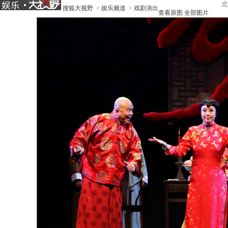
北
搜狐大视野
>
娱乐频道
>
戏剧演出
查看原图
全部图片