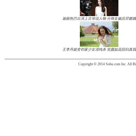
迪丽热巴出演上古传说人物 分饰女娲后羿嫦娥
王李丹妮变邻家少女清纯杀 笑颜如花回归真我
Copyright
©
2014 Sohu.com Inc. All